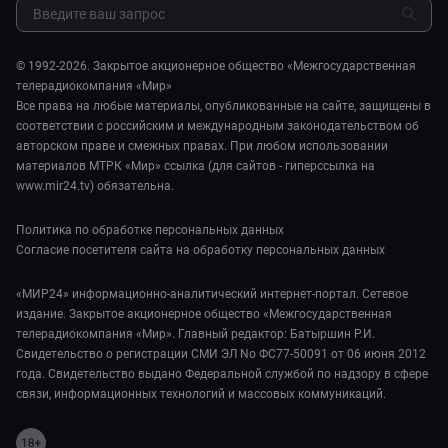
Шоу-бизнес
Мировое соглашение
Обратная связь
Стиль жизни
Обману.НЕТ
Сад и огород
© 1992-2026. Закрытое акционерное общество «Межгосударственная
Предварительный диагноз
телерадиокомпания «Мир»
Пять причин поехать в...
Все права на любые материалы, опубликованные на сайте, защищены в
соответствии с российским и международным законодательством об
авторском праве и смежных правах. При любом использовании
материалов МТРК «Мир» ссылка (для сайтов - гиперссылка на
www.mir24.tv) обязательна.
Политика по обработке персональных данных
Согласие посетителя сайта на обработку персональных данных
«МИР24» информационно-аналитический интернет-портал. Сетевое
издание. Закрытое акционерное общество «Межгосударственная
телерадиокомпания «Мир». Главный редактор: Батыршин Р.И.
Свидетельство о регистрации СМИ ЭЛ No ФС77-50091 от 06 июня 2012
года. Свидетельство выдано Федеральной службой по надзору в сфере
связи, информационных технологий и массовых коммуникаций.