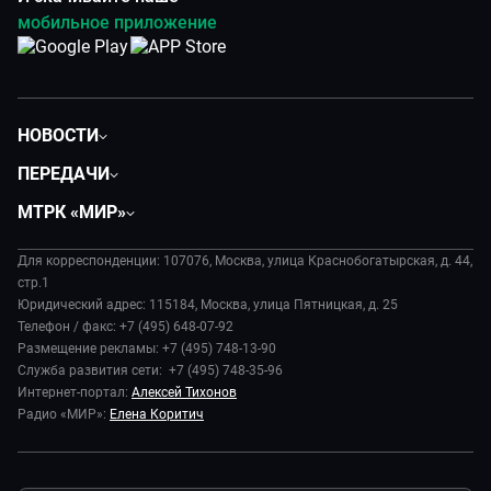
мобильное приложение
НОВОСТИ
Политика
ПЕРЕДАЧИ
Общество
Вместе
МТРК «МИР»
Экономика
Будь, готовь!
О компании
Происшествия
Дела судебные
Для корреспонденции: 107076, Москва, улица Краснобогатырская, д. 44,
История
В содружестве
стр.1
Диктор делает
Руководство
Юридический адрес: 115184, Москва, улица Пятницкая, д. 25
В мире
Игра в кино
Телефон / факс: +7 (495) 648-07-92
Новости компании
Наука и технологии
Размещение рекламы: +7 (495) 748-13-90
Игра в кино. Мультфильмы
Пресса о нас
Служба развития сети: +7 (495) 748-35-96
Здоровье и медицина
Исторический детектив
Карьера
Интернет-портал:
Алексей Тихонов
Спорт
Миллион за 5 минут
Радио «МИР»:
Елена Коритич
Реклама
Авто
Миллион за 5 минут. Дети
Закупки и тендеры
Культура
МИР. Мнение
Результаты СОУТ