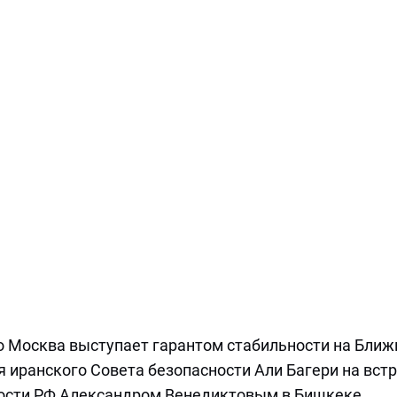
о Москва выступает гарантом стабильности на Бли
 иранского Совета безопасности Али Багери на встр
ности РФ Александром Венедиктовым в Бишкеке.