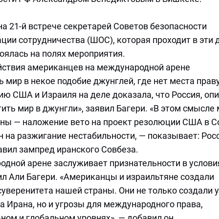
а 21-й встрече секретарей Советов безопасности
ции сотрудничества (ШОС), которая проходит в эти 
оялась на полях мероприятия.
ействия американцев на международной арене
 мир в некое подобие джунглей, где нет места праву
ию США и Израиля на деле доказала, что Россия, оп
ить мир в джунгли», заявил Багери. «В этом смысле
аны — наложение вето на проект резолюции США в С
 на разжигание нестабильности, — показывает: Рос
авил зампред иранского Совбеза.
одной арене заслуживает признательности в услови
тил Али Багери. «Американцы и израильтяне создали
суверенитета нашей страны. Они не только создали 
а Ирана, но и угрозы для международного права,
ном и глобальном уровнях», — добавил он.