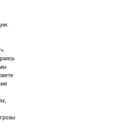
дни.
».
ираясь
 мы
овете
сия
ях,
угрозы