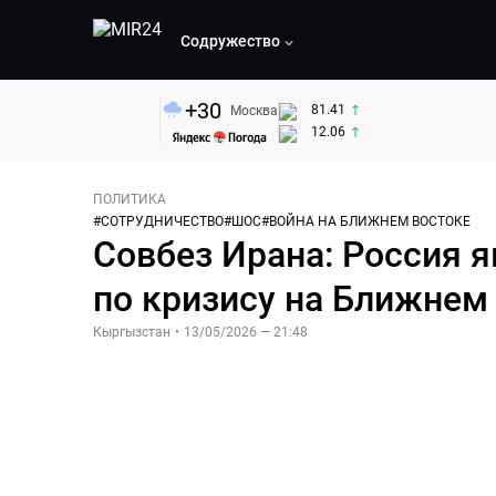
Содружество
+
30
81.41
Москва
12.06
ПОЛИТИКА
#
СОТРУДНИЧЕСТВО
#
ШОС
#
ВОЙНА НА БЛИЖНЕМ ВОСТОКЕ
Совбез Ирана: Россия 
по кризису на Ближнем
Кыргызстан
•
13/05/2026 — 21:48