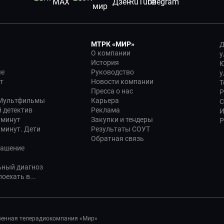
МТРК «МИР»
Д
О компании
у
История
Ю
ые
Руководство
у
т
Новости компании
Т
Пресса о нас
Р
 Мультфильмы
Карьера
С
 детектив
Реклама
И
 минут
Закупки и тендеры
Р
 минут. Дети
Результаты СОУТ
Обратная связь
лашение
ьный диагноз
оехать в...
венная телерадиокомпания «Мир»