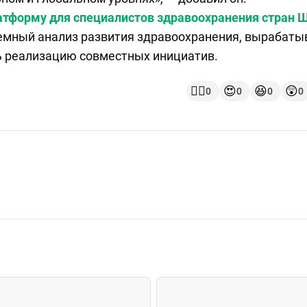
атформу для специалистов здравоохранения стран 
емный анализ развития здравоохранения, вырабаты
ь реализацию совместных инициатив.
👍🏻
😍
😆
😲
0
0
0
0