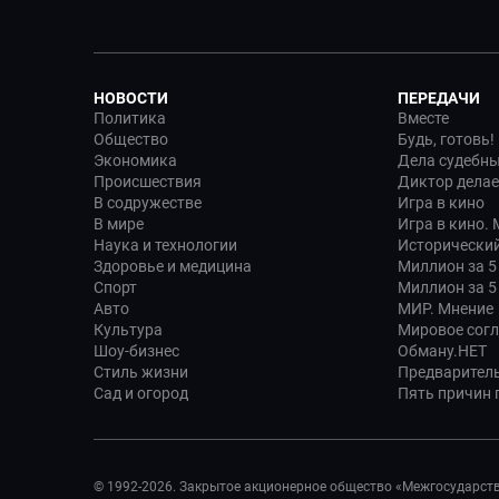
НОВОСТИ
ПЕРЕДАЧИ
Политика
Вместе
Общество
Будь, готовь!
Экономика
Дела судебн
Происшествия
Диктор делае
В содружестве
Игра в кино
В мире
Игра в кино.
Наука и технологии
Исторический
Здоровье и медицина
Миллион за 5
Спорт
Миллион за 5
Авто
МИР. Мнение
Культура
Мировое сог
Шоу-бизнес
Обману.НЕТ
Стиль жизни
Предварител
Сад и огород
Пять причин п
© 1992-2026. Закрытое акционерное общество «Межгосударст