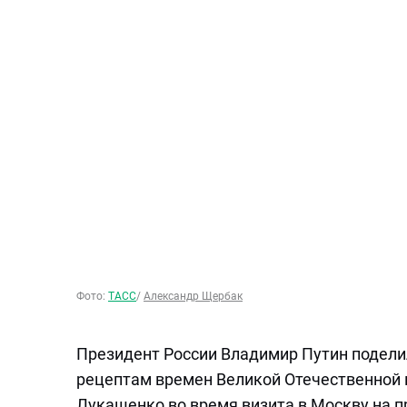
Фото:
ТАСС
/
Александр Щербак
Президент России Владимир Путин поделил
рецептам времен Великой Отечественной 
Лукашенко во время визита в Москву на 