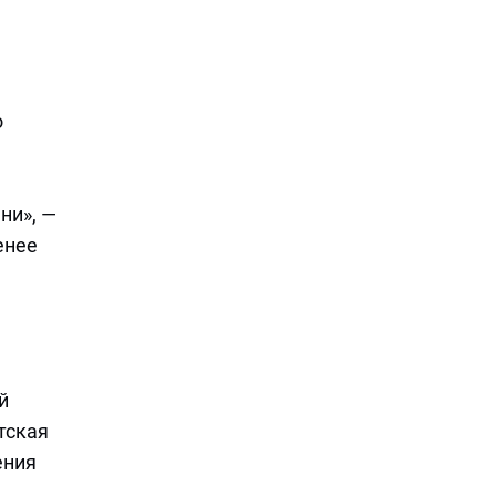
о
ни», —
енее
й
тская
ения