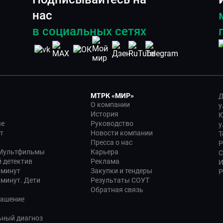
нас
в социальных сетях
МТРК «МИР»
Д
О компании
у
История
Ю
ые
Руководство
у
т
Новости компании
Т
Пресса о нас
Р
 Мультфильмы
Карьера
С
 детектив
Реклама
И
 минут
Закупки и тендеры
Р
 минут. Дети
Результаты СОУТ
Обратная связь
лашение
ьный диагноз