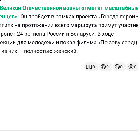
 Великой Отечественной войны отметят масштабны
енцев»
. Он пройдет в рамках проекта «Города-герои 
иятиях на протяжении всего маршрута примут участи
онет 24 региона России и Беларуси. В ходе
екции для молодежи и показ фильма «По зову сердц
н из них — полностью женский.
👍🏻
😍
😆
😲
0
0
0
0