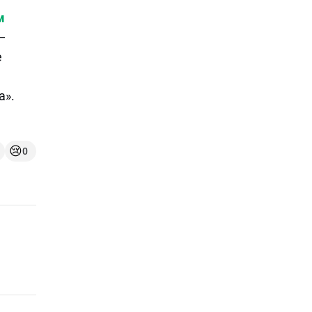
м
—
е
а».
😢
0