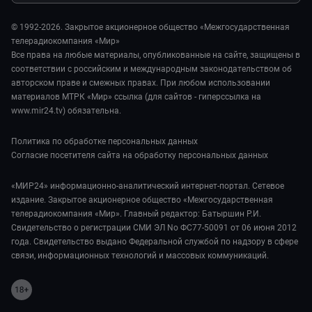
Стиль жизни
Обману.НЕТ
Сад и огород
© 1992-2026. Закрытое акционерное общество «Межгосударственная
Предварительный диагноз
телерадиокомпания «Мир»
Пять причин поехать в...
Все права на любые материалы, опубликованные на сайте, защищены в
соответствии с российским и международным законодательством об
авторском праве и смежных правах. При любом использовании
материалов МТРК «Мир» ссылка (для сайтов - гиперссылка на
www.mir24.tv) обязательна.
Политика по обработке персональных данных
Согласие посетителя сайта на обработку персональных данных
«МИР24» информационно-аналитический интернет-портал. Сетевое
издание. Закрытое акционерное общество «Межгосударственная
телерадиокомпания «Мир». Главный редактор: Батыршин Р.И.
Свидетельство о регистрации СМИ ЭЛ No ФС77-50091 от 06 июня 2012
года. Свидетельство выдано Федеральной службой по надзору в сфере
связи, информационных технологий и массовых коммуникаций.