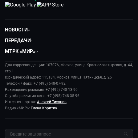
НОВОСТИ
Политика
ПЕРЕДАЧИ
Общество
Вместе
МТРК «МИР»
Экономика
Будь, готовь!
О компании
Происшествия
Дела судебные
Для корреспонденции: 107076, Москва, улица Краснобогатырская, д. 44,
История
В содружестве
стр.1
Диктор делает
Руководство
Юридический адрес: 115184, Москва, улица Пятницкая, д. 25
В мире
Игра в кино
Телефон / факс: +7 (495) 648-07-92
Новости компании
Наука и технологии
Размещение рекламы: +7 (495) 748-13-90
Игра в кино. Мультфильмы
Пресса о нас
Служба развития сети: +7 (495) 748-35-96
Здоровье и медицина
Исторический детектив
Карьера
Интернет-портал:
Алексей Тихонов
Спорт
Миллион за 5 минут
Радио «МИР»:
Елена Коритич
Реклама
Авто
Миллион за 5 минут. Дети
Закупки и тендеры
Культура
МИР. Мнение
Результаты СОУТ
Шоу-бизнес
Мировое соглашение
Обратная связь