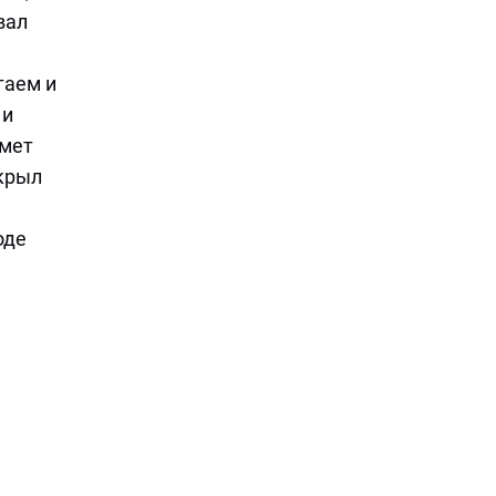
вал
гаем и
 и
емет
икрыл
оде