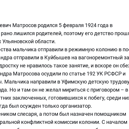
вич Матросов родился 5 февраля 1924 года в
рано лишился родителей, поэтому его детство прош
 Ульяновской области.
щества мальчика отправили в режимную колонию в п
ндра отправили в Куйбышев на вагоноремонтный за
ростку не нравилось такое занятие, и вскоре он сбе
ндра Матросова осудили по статье 192 УК РСФСР и
ы. Мальчика направили в Уфимскую детскую трудов
ода. Но и там он не желал мириться с приговором – в
них заключенных, готовившихся к побегу, среди ни
огда был осужден только организатор.
еником слесаря, а потом был назначен помощником
тральной конфликтной комиссии колонии. С началом