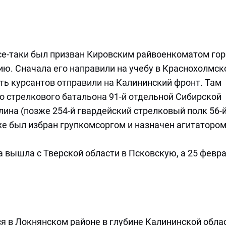
все-таки был призван Кировским райвоенкоматом го
ю. Сначала его направили на учебу в Краснохолмск
ть курсантов отправили на Калининский фронт. Там
го стрелкового батальона 91-й отдельной Сибирской
лина (позже 254-й гвардейский стрелковый полк 56-
же был избран групкомсоргом и назначен агитаторо
а вышла с Тверской области в Псковскую, а 25 февр
ся в Локнянском районе в глубине Калининской облас