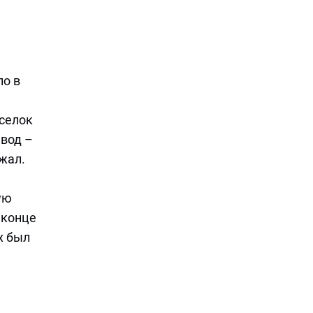
ло в
оселок
вод –
жал.
ую
 конце
х был