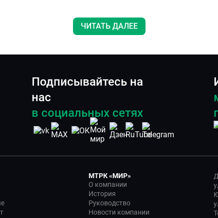
ЧИТАТЬ ДАЛЕЕ
Подписывайтесь на
нас
в социальных сетях
МТРК «МИР»
Д
О компании
у
История
Ю
ые
Руководство
у
т
Новости компании
Т