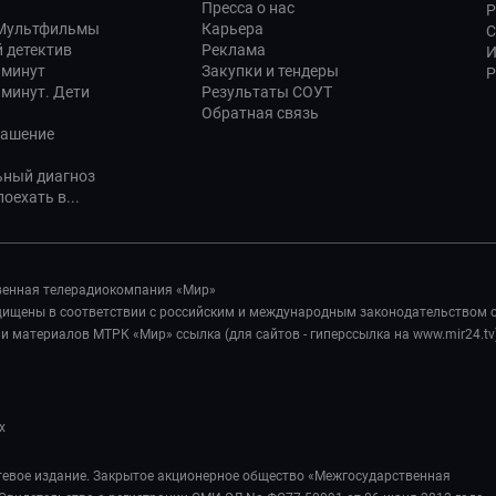
Пресса о нас
Р
 Мультфильмы
Карьера
С
 детектив
Реклама
И
 минут
Закупки и тендеры
Р
 минут. Дети
Результаты СОУТ
Обратная связь
лашение
ьный диагноз
оехать в...
венная телерадиокомпания «Мир»
ащищены в соответствии с российским и международным законодательством 
 материалов МТРК «Мир» ссылка (для сайтов - гиперссылка на www.mir24.tv
х
евое издание. Закрытое акционерное общество «Межгосударственная