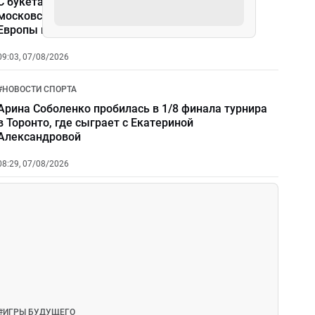
С букетами цветов и триколорами: как в
московском аэропорту встретили чемпионок
Европы по синхронному плаванию?
09:03, 07/08/2026
#
НОВОСТИ СПОРТА
Арина Соболенко пробилась в 1/8 финала турнира
в Торонто, где сыграет с Екатериной
Александровой
08:29, 07/08/2026
#
ИГРЫ БУДУЩЕГО