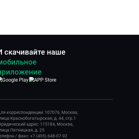
И скачивайте наше
мобильное
приложение
ля корреспонденции: 107076, Москва,
лица Краснобогатырская, д. 44, стр.1
ридический адрес: 115184, Москва,
лица Пятницкая, д. 25
елефон / факс: +7 (495) 648-07-92