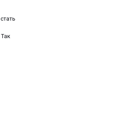
 стать
 Так