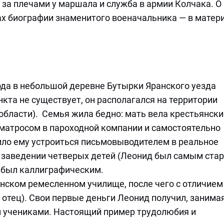
 за плечами у маршала и служба в армии Колчака. О
ах биографии знаменитого военачальника — в матер
ода в небольшой деревне Бутырки Яранского уезда
нкта не существует, он располагался на территории
бласти). Семья жила бедно: мать вела крестьянски
л матросом в пароходной компании и самостоятельно
ило ему устроиться письмовыводителем в реальное
ом заведении четверых детей (Леонид был самым ст
ва был каллиграфическим.
нском ремесленном училище, после чего с отличием
 отец). Свои первые деньги Леонид получил, занима
 учениками. Настоящий пример трудолюбия и