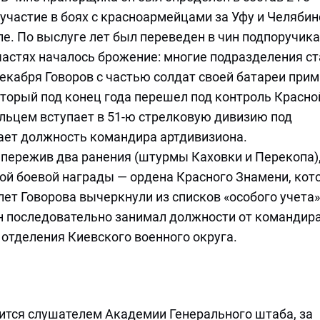
участие в боях с красноармейцами за Уфу и Челябинс
е. По выслуге лет был переведен в чин подпоручика
частях началось брожение: многие подразделения с
декабря Говоров с частью солдат своей батареи при
торый под конец года перешел под контроль Красно
льцем вступает в 51-ю стрелковую дивизию под
ает должность командира артдивизиона.
 пережив два ранения (штурмы Каховки и Перекопа)
ой боевой награды — ордена Красного Знамени, кот
 лет Говорова вычеркнули из списков «особого учета»
н последовательно занимал должности от командир
отделения Киевского военного округа.
ится слушателем Академии Генерального штаба, за