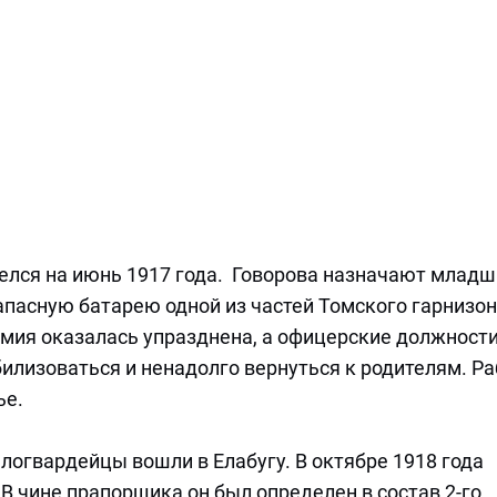
елся на июнь 1917 года. Говорова назначают млад
пасную батарею одной из частей Томского гарнизон
мия оказалась упразднена, а офицерские должност
илизоваться и ненадолго вернуться к родителям. Р
ье.
логвардейцы вошли в Елабугу. В октябре 1918 года
В чине прапорщика он был определен в состав 2-го