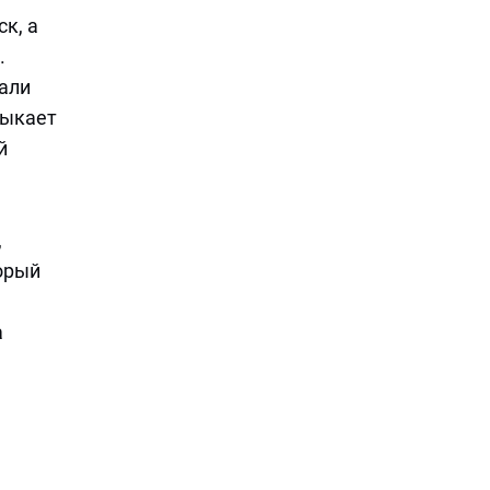
к, а
.
тали
мыкает
й
,
орый
а