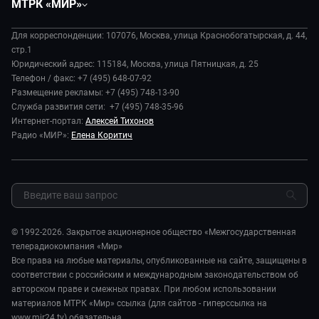
МТРК «МИР»
Экономика
Будь, готовь!
О компании
Происшествия
Дела судебные
Для корреспонденции: 107076, Москва, улица Краснобогатырская, д. 44,
История
В содружестве
стр.1
Диктор делает
Руководство
Юридический адрес: 115184, Москва, улица Пятницкая, д. 25
В мире
Игра в кино
Телефон / факс: +7 (495) 648-07-92
Новости компании
Наука и технологии
Размещение рекламы: +7 (495) 748-13-90
Игра в кино. Мультфильмы
Пресса о нас
Служба развития сети: +7 (495) 748-35-96
Здоровье и медицина
Исторический детектив
Карьера
Интернет-портал:
Алексей Тихонов
Спорт
Миллион за 5 минут
Радио «МИР»:
Елена Коритич
Реклама
Авто
Миллион за 5 минут. Дети
Закупки и тендеры
Культура
МИР. Мнение
Результаты СОУТ
Шоу-бизнес
Мировое соглашение
Обратная связь
Стиль жизни
Обману.НЕТ
Сад и огород
© 1992-2026. Закрытое акционерное общество «Межгосударственная
Предварительный диагноз
телерадиокомпания «Мир»
Пять причин поехать в...
Все права на любые материалы, опубликованные на сайте, защищены в
соответствии с российским и международным законодательством об
авторском праве и смежных правах. При любом использовании
материалов МТРК «Мир» ссылка (для сайтов - гиперссылка на
www.mir24.tv) обязательна.