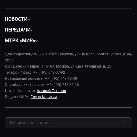
НОВОСТИ
Политика
ПЕРЕДАЧИ
Общество
Вместе
МТРК «МИР»
Экономика
Будь, готовь!
О компании
Происшествия
Дела судебные
Для корреспонденции: 107076, Москва, улица Краснобогатырская, д. 44,
История
В содружестве
стр.1
Диктор делает
Руководство
Юридический адрес: 115184, Москва, улица Пятницкая, д. 25
В мире
Игра в кино
Телефон / факс: +7 (495) 648-07-92
Новости компании
Наука и технологии
Размещение рекламы: +7 (495) 748-13-90
Игра в кино. Мультфильмы
Пресса о нас
Служба развития сети: +7 (495) 748-35-96
Здоровье и медицина
Исторический детектив
Карьера
Интернет-портал:
Алексей Тихонов
Спорт
Миллион за 5 минут
Радио «МИР»:
Елена Коритич
Реклама
Авто
Миллион за 5 минут. Дети
Закупки и тендеры
Культура
МИР. Мнение
Результаты СОУТ
Шоу-бизнес
Мировое соглашение
Обратная связь
Стиль жизни
Обману.НЕТ