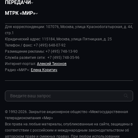
ПЕРЕДАЧИ
Общество
Вместе
МТРК «МИР»
Экономика
Будь, готовь!
О компании
Происшествия
Дела судебные
Для корреспонденции: 107076, Москва, улица Краснобогатырская, д. 44,
История
В содружестве
стр.1
Диктор делает
Руководство
Юридический адрес: 115184, Москва, улица Пятницкая, д. 25
В мире
Игра в кино
Телефон / факс: +7 (495) 648-07-92
Новости компании
Наука и технологии
Размещение рекламы: +7 (495) 748-13-90
Игра в кино. Мультфильмы
Пресса о нас
Служба развития сети: +7 (495) 748-35-96
Здоровье и медицина
Исторический детектив
Карьера
Интернет-портал:
Алексей Тихонов
Спорт
Миллион за 5 минут
Радио «МИР»:
Елена Коритич
Реклама
Авто
Миллион за 5 минут. Дети
Закупки и тендеры
Культура
МИР. Мнение
Результаты СОУТ
Шоу-бизнес
Мировое соглашение
Обратная связь
Стиль жизни
Обману.НЕТ
Сад и огород
© 1992-2026. Закрытое акционерное общество «Межгосударственная
Предварительный диагноз
телерадиокомпания «Мир»
Пять причин поехать в...
Все права на любые материалы, опубликованные на сайте, защищены в
соответствии с российским и международным законодательством об
авторском праве и смежных правах. При любом использовании