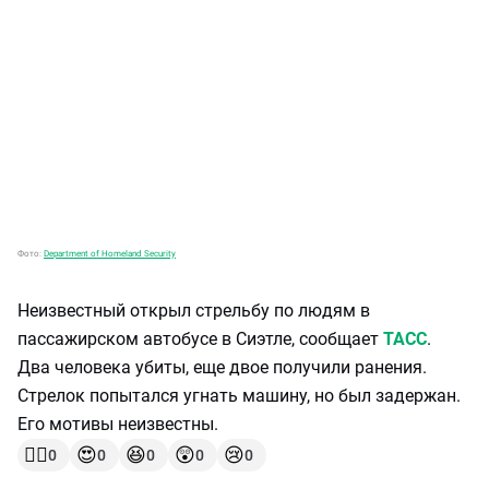
Фото:
Department of Homeland Security
Неизвестный открыл стрельбу по людям в
пассажирском автобусе в Сиэтле, сообщает
ТАСС
.
Два человека убиты, еще двое получили ранения.
Стрелок попытался угнать машину, но был задержан.
Его мотивы неизвестны.
👍🏻
😍
😆
😲
😢
0
0
0
0
0