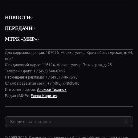
НОВОСТИ
Политика
ПЕРЕДАЧИ
Общество
Вместе
МТРК «МИР»
Экономика
Будь, готовь!
О компании
Происшествия
Дела судебные
Для корреспонденции: 107076, Москва, улица Краснобогатырская, д. 44,
История
В содружестве
стр.1
Диктор делает
Руководство
Юридический адрес: 115184, Москва, улица Пятницкая, д. 25
В мире
Игра в кино
Телефон / факс: +7 (495) 648-07-92
Новости компании
Наука и технологии
Размещение рекламы: +7 (495) 748-13-90
Игра в кино. Мультфильмы
Пресса о нас
Служба развития сети: +7 (495) 748-35-96
Здоровье и медицина
Исторический детектив
Карьера
Интернет-портал:
Алексей Тихонов
Спорт
Миллион за 5 минут
Радио «МИР»:
Елена Коритич
Реклама
Авто
Миллион за 5 минут. Дети
Закупки и тендеры
Культура
МИР. Мнение
Результаты СОУТ
Шоу-бизнес
Мировое соглашение
Обратная связь
Стиль жизни
Обману.НЕТ
Сад и огород
© 1992-2026. Закрытое акционерное общество «Межгосударственная