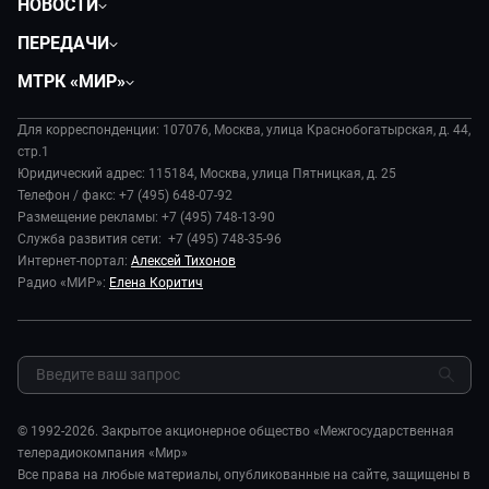
НОВОСТИ
Политика
ПЕРЕДАЧИ
Общество
Вместе
МТРК «МИР»
Экономика
Будь, готовь!
О компании
Происшествия
Дела судебные
Для корреспонденции: 107076, Москва, улица Краснобогатырская, д. 44,
История
В содружестве
стр.1
Диктор делает
Руководство
Юридический адрес: 115184, Москва, улица Пятницкая, д. 25
В мире
Игра в кино
Телефон / факс: +7 (495) 648-07-92
Новости компании
Наука и технологии
Размещение рекламы: +7 (495) 748-13-90
Игра в кино. Мультфильмы
Пресса о нас
Служба развития сети: +7 (495) 748-35-96
Здоровье и медицина
Исторический детектив
Карьера
Интернет-портал:
Алексей Тихонов
Спорт
Миллион за 5 минут
Радио «МИР»:
Елена Коритич
Реклама
Авто
Миллион за 5 минут. Дети
Закупки и тендеры
Культура
МИР. Мнение
Результаты СОУТ
Шоу-бизнес
Мировое соглашение
Обратная связь
Стиль жизни
Обману.НЕТ
Сад и огород
© 1992-2026. Закрытое акционерное общество «Межгосударственная
Предварительный диагноз
телерадиокомпания «Мир»
Пять причин поехать в...
Все права на любые материалы, опубликованные на сайте, защищены в