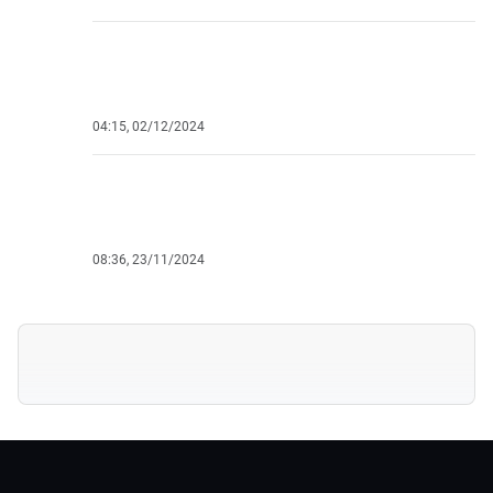
10:05, 07/03/2026
#
ПОМИЛОВАНИЯ
Джо Байден помиловал своего сына Хантера
вопреки обещаниям
04:15, 02/12/2024
#
КУРЬЕЗЫ И ФАКТЫ
Байден назвал себя своим мужем на
торжественном ужине в Белом доме
08:36, 23/11/2024
Последние новости