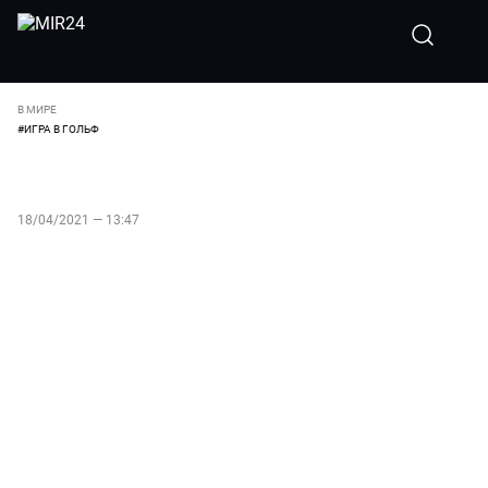
В МИРЕ
#
ИГРА В ГОЛЬФ
Байден в первый раз на посту
президента США сыграл в гольф
18/04/2021 — 13:47