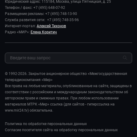
Спорт
Миллион за 5 минут
Радио «МИР»:
Елена Коритич
Реклама
Авто
Миллион за 5 минут. Дети
Закупки и тендеры
Культура
МИР. Мнение
Результаты СОУТ
Шоу-бизнес
Мировое соглашение
Обратная связь
Стиль жизни
Обману.НЕТ
Сад и огород
© 1992-2026. Закрытое акционерное общество «Межгосударственная
Предварительный диагноз
телерадиокомпания «Мир»
Пять причин поехать в...
Все права на любые материалы, опубликованные на сайте, защищены в
соответствии с российским и международным законодательством об
авторском праве и смежных правах. При любом использовании
материалов МТРК «Мир» ссылка (для сайтов - гиперссылка на
www.mir24.tv) обязательна.
Политика по обработке персональных данных
Согласие посетителя сайта на обработку персональных данных
«МИР24» информационно-аналитический интернет-портал. Сетевое
издание. Закрытое акционерное общество «Межгосударственная
телерадиокомпания «Мир». Главный редактор: Батыршин Р.И.
Свидетельство о регистрации СМИ ЭЛ No ФС77-50091 от 06 июня 2012