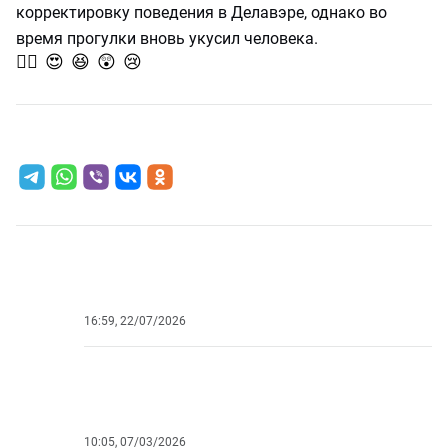
корректировку поведения в Делавэре, однако во
время прогулки вновь укусил человека.
👍🏻
😍
😆
😲
😢
0
0
0
0
0
Поделиться:
#
БАЙДЕН
Хантер Байден влез в долги и пытается заработать
на продаже своих картин
16:59, 22/07/2026
#
БАЙДЕН
«Я забыл о Путине и Си больше, чем вы знаете»:
Байден удивил новым заявлением