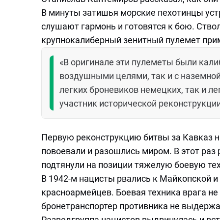
В минуты затишья морские пехотинцы уст
слушают гармонь и готовятся к бою. Ство
крупнокалиберный зенитный пулемет прим
«В оригинале эти пулеметы были кали
воздушными целями, так и с наземной
легких броневиков немецких, так и лег
участник исторической реконструкци
Первую реконструкцию битвы за Кавказ на
повоевали и разошлись миром. В этот раз
подтянули на позиции тяжелую боевую тех
В 1942-м нацисты рвались к Майкопской и
красноармейцев. Боевая техника врага не
бронетранспортер противника не выдержа
Разведгруппа нацистов выдвинулась и вс