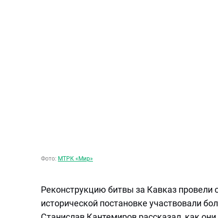
Фото:
МТРК «Мир»
Реконструкцию битвы за Кавказ провели с
исторической постановке участвовали бол
Станислав Кантемиров рассказал, как они