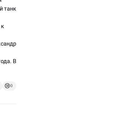
й танк
 к
ксандр
ода. В
😢
0