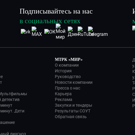
Подписывайтесь на нас
в социальных сетях
МТРК «МИР»
Д
О компании
у
История
Ю
ые
Руководство
у
т
Новости компании
Т
Пресса о нас
Р
 Мультфильмы
Карьера
С
 детектив
Реклама
И
 минут
Закупки и тендеры
Р
 минут. Дети
Результаты СОУТ
Обратная связь
лашение
ьный диагноз