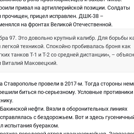
роили привал на артиллерийской позиции. Солдаты
л прочищен, прицел исправлен. ДШК-38 –
енялся на фронтах Великой Отечественной.
бра 97. Это довольно крупный калибр. Для борьбы ка
 легкой техникой. Спокойно пробивалась броня как
ких танков Т-1 и Т-2 со средней дистанции», – объяс
и Виталий Маковецкий.
 Ставрополье провели в 2017-м. Тогда стороны нем
 решили биться по-серьезному. Условные противники
нику.
 Бакинской нефти. Вязли в оборонительных линиях
 справлялась с бездорожьем. Вот и здесь гусеничны
л испытания буераком.
третила передовой отряд красноармейцев. Завязалс