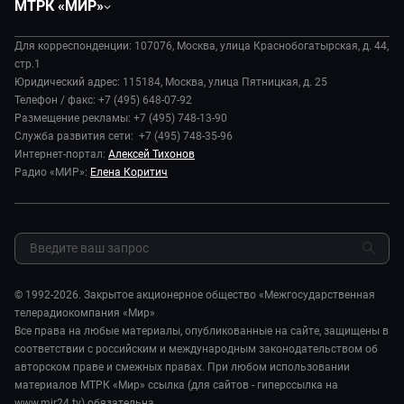
МТРК «МИР»
Экономика
Будь, готовь!
О компании
Происшествия
Дела судебные
Для корреспонденции: 107076, Москва, улица Краснобогатырская, д. 44,
История
В содружестве
стр.1
Диктор делает
Руководство
Юридический адрес: 115184, Москва, улица Пятницкая, д. 25
В мире
Игра в кино
Телефон / факс: +7 (495) 648-07-92
Новости компании
Наука и технологии
Размещение рекламы: +7 (495) 748-13-90
Игра в кино. Мультфильмы
Пресса о нас
Служба развития сети: +7 (495) 748-35-96
Здоровье и медицина
Исторический детектив
Карьера
Интернет-портал:
Алексей Тихонов
Спорт
Миллион за 5 минут
Радио «МИР»:
Елена Коритич
Реклама
Авто
Миллион за 5 минут. Дети
Закупки и тендеры
Культура
МИР. Мнение
Результаты СОУТ
Шоу-бизнес
Мировое соглашение
Обратная связь
Стиль жизни
Обману.НЕТ
Сад и огород
© 1992-2026. Закрытое акционерное общество «Межгосударственная
Предварительный диагноз
телерадиокомпания «Мир»
Пять причин поехать в...
Все права на любые материалы, опубликованные на сайте, защищены в
соответствии с российским и международным законодательством об
авторском праве и смежных правах. При любом использовании
материалов МТРК «Мир» ссылка (для сайтов - гиперссылка на
www.mir24.tv) обязательна.