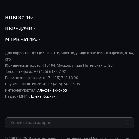
НОВОСТИ
Политика
ПЕРЕДАЧИ
Общество
Вместе
МТРК «МИР»
Экономика
Будь, готовь!
О компании
Происшествия
Дела судебные
Для корреспонденции: 107076, Москва, улица Краснобогатырская, д. 44,
История
В содружестве
стр.1
Диктор делает
Руководство
Юридический адрес: 115184, Москва, улица Пятницкая, д. 25
В мире
Игра в кино
Телефон / факс: +7 (495) 648-07-92
Новости компании
Наука и технологии
Размещение рекламы: +7 (495) 748-13-90
Игра в кино. Мультфильмы
Пресса о нас
Служба развития сети: +7 (495) 748-35-96
Здоровье и медицина
Исторический детектив
Карьера
Интернет-портал:
Алексей Тихонов
Спорт
Миллион за 5 минут
Радио «МИР»:
Елена Коритич
Реклама
Авто
Миллион за 5 минут. Дети
Закупки и тендеры
Культура
МИР. Мнение
Результаты СОУТ
Шоу-бизнес
Мировое соглашение
Обратная связь
Стиль жизни
Обману.НЕТ
Сад и огород
© 1992-2026. Закрытое акционерное общество «Межгосударственная