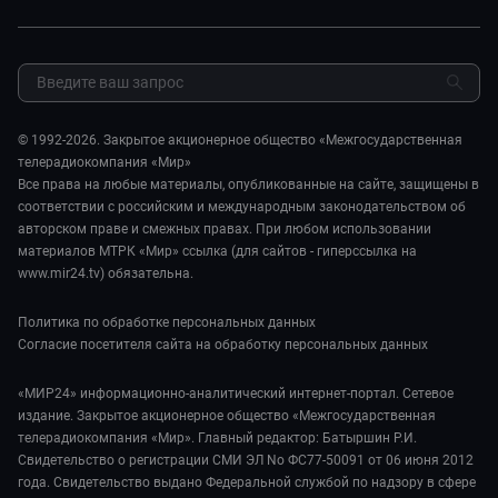
Авто
Миллион за 5 минут. Дети
Закупки и тендеры
Культура
МИР. Мнение
Результаты СОУТ
Шоу-бизнес
Мировое соглашение
Обратная связь
Стиль жизни
Обману.НЕТ
Сад и огород
© 1992-2026. Закрытое акционерное общество «Межгосударственная
Предварительный диагноз
телерадиокомпания «Мир»
Пять причин поехать в...
Все права на любые материалы, опубликованные на сайте, защищены в
соответствии с российским и международным законодательством об
авторском праве и смежных правах. При любом использовании
материалов МТРК «Мир» ссылка (для сайтов - гиперссылка на
www.mir24.tv) обязательна.
Политика по обработке персональных данных
Согласие посетителя сайта на обработку персональных данных
«МИР24» информационно-аналитический интернет-портал. Сетевое
издание. Закрытое акционерное общество «Межгосударственная
телерадиокомпания «Мир». Главный редактор: Батыршин Р.И.
Свидетельство о регистрации СМИ ЭЛ No ФС77-50091 от 06 июня 2012
года. Свидетельство выдано Федеральной службой по надзору в сфере