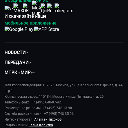
в социальных сетях
И скачивайте наше
мобильное приложение
НОВОСТИ
Политика
ПЕРЕДАЧИ
Общество
Вместе
МТРК «МИР»
Экономика
Будь, готовь!
О компании
Происшествия
Дела судебные
Для корреспонденции: 107076, Москва, улица Краснобогатырская, д. 44,
История
В содружестве
стр.1
Диктор делает
Руководство
Юридический адрес: 115184, Москва, улица Пятницкая, д. 25
В мире
Игра в кино
Телефон / факс: +7 (495) 648-07-92
Новости компании
Наука и технологии
Размещение рекламы: +7 (495) 748-13-90
Игра в кино. Мультфильмы
Пресса о нас
Служба развития сети: +7 (495) 748-35-96
Здоровье и медицина
Исторический детектив
Карьера
Интернет-портал:
Алексей Тихонов
Спорт
Миллион за 5 минут
Радио «МИР»:
Елена Коритич
Реклама