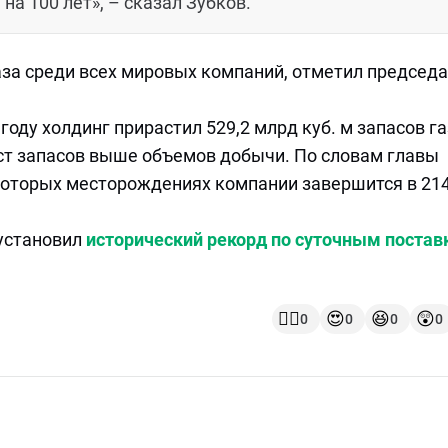
на 100 лет», – сказал Зубков.
аза среди всех мировых компаний, отметил председ
 году холдинг прирастил 529,2 млрд куб. м запасов га
ост запасов выше объемов добычи. По словам главы
которых месторождениях компании завершится в 21
 установил
исторический рекорд по суточным поста
👍🏻
😍
😆
😲
0
0
0
0