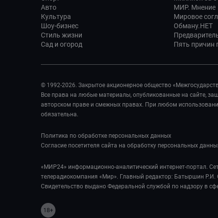
Авто
МИР. Мнение
Культура
Мировое сог
Шоу-бизнес
Обману.НЕТ
Стиль жизни
Предварител
Сад и огород
Пять причин п
© 1992-2026. Закрытое акционерное общество «Межгосударст
Все права на любые материалы, опубликованные на сайте, з
авторском праве и смежных правах. При любом использовании
обязательна.
Политика по обработке персональных данных
Согласие посетителя сайта на обработку персональных данны
«МИР24» информационно-аналитический интернет-портал. Сет
телерадиокомпания «Мир». Главный редактор: Батыршин Р.И. 
Свидетельство выдано Федеральной службой по надзору в сф