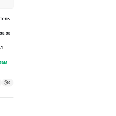
атель
за за
41
вкам
😢
0