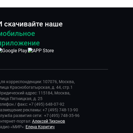
И скачивайте наше
мобильное
приложение
ля корреспонденции: 107076, Москва,
лица Краснобогатырская, д. 44, стр.1
ридический адрес: 115184, Москва,
лица Пятницкая, д. 25
елефон / факс: +7 (495) 648-07-92
азмещение рекламы: +7 (495) 748-13-90
лужба развития сети: +7 (495) 748-35-96
нтернет-портал:
Алексей Тихонов
адио «МИР»:
Елена Коритич