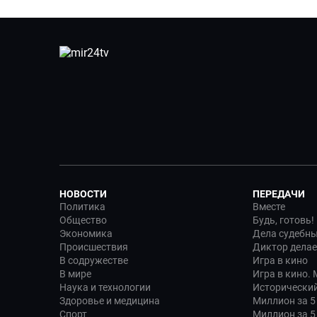
НОВОСТИ
ПЕРЕДАЧИ
Политика
Вместе
Общество
Будь, готовь!
Экономика
Дела судебн
Происшествия
Диктор делае
В содружестве
Игра в кино
В мире
Игра в кино.
Наука и технологии
Исторический
Здоровье и медицина
Миллион за 5
Спорт
Миллион за 5