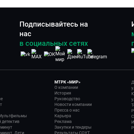
Подписывайтесь на
нас
в социальных сетях
МТРК «МИР»
Д
О компании
у
История
Ю
ые
Руководство
у
т
Новости компании
Т
Пресса о нас
Р
 Мультфильмы
Карьера
С
 детектив
Реклама
И
 минут
Закупки и тендеры
Р
 минут. Дети
Результаты СОУТ