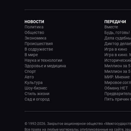
НОВОСТИ
ПЕРЕДАЧИ
Политика
Вместе
Общество
Будь, готовь!
Экономика
Дела судебн
Происшествия
Диктор делае
В содружестве
Игра в кино
В мире
Игра в кино.
Наука и технологии
Исторический
Здоровье и медицина
Миллион за 5
Спорт
Миллион за 5
Авто
МИР. Мнение
Культура
Мировое сог
Шоу-бизнес
Обману.НЕТ
Стиль жизни
Предварител
Сад и огород
Пять причин п
© 1992-2026. Закрытое акционерное общество «Межгосударст
Все права на любые материалы, опубликованные на сайте, з