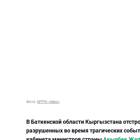
Фото:
МТРК «Мир»
В Баткенской области Кыргызстана отстр
разрушенных во время трагических событи
кабинета министров страны
Акылбек Жап