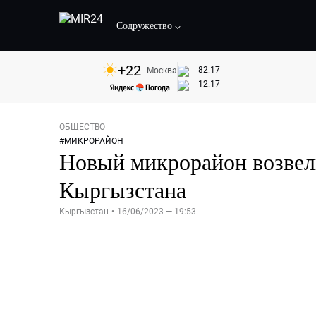
Содружество
+
22
82.17
Москва
12.17
ОБЩЕСТВО
#
МИКРОРАЙОН
Новый микрорайон возвели
Кыргызстана
Кыргызстан
•
16/06/2023 — 19:53