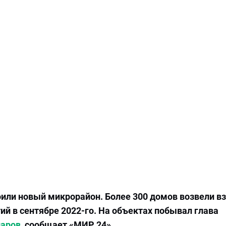
оили новый микрорайон. Более 300 домов возвели в
й в сентябре 2022-го. На объектах побывал глава
аров
, сообщает «МИР 24».