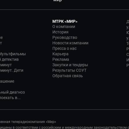
МТРК «МИР»
Д
О компании
у
История
Ю
ые
Руководство
у
т
Новости компании
Т
Пресса о нас
Р
 Мультфильмы
Карьера
С
 детектив
Реклама
И
 минут
Закупки и тендеры
Р
 минут. Дети
Результаты СОУТ
Обратная связь
лашение
ьный диагноз
оехать в...
венная телерадиокомпания «Мир»
ащищены в соответствии с российским и международным законодательством 