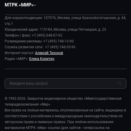
Вместе
МТРК «МИР»
Экономика
Будь, готовь!
О компании
Происшествия
Дела судебные
Для корреспонденции: 107076, Москва, улица Краснобогатырская, д. 44,
История
В содружестве
стр.1
Диктор делает
Руководство
Юридический адрес: 115184, Москва, улица Пятницкая, д. 25
В мире
Игра в кино
Телефон / факс: +7 (495) 648-07-92
Новости компании
Наука и технологии
Размещение рекламы: +7 (495) 748-13-90
Игра в кино. Мультфильмы
Пресса о нас
Служба развития сети: +7 (495) 748-35-96
Здоровье и медицина
Исторический детектив
Карьера
Интернет-портал:
Алексей Тихонов
Спорт
Миллион за 5 минут
Радио «МИР»:
Елена Коритич
Реклама
Авто
Миллион за 5 минут. Дети
Закупки и тендеры
Культура
МИР. Мнение
Результаты СОУТ
Шоу-бизнес
Мировое соглашение
Обратная связь
Стиль жизни
Обману.НЕТ
Сад и огород
© 1992-2026. Закрытое акционерное общество «Межгосударственная
Предварительный диагноз
телерадиокомпания «Мир»
Пять причин поехать в...
Все права на любые материалы, опубликованные на сайте, защищены в
соответствии с российским и международным законодательством об
авторском праве и смежных правах. При любом использовании
материалов МТРК «Мир» ссылка (для сайтов - гиперссылка на