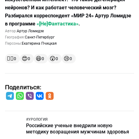
нейронов? И как работает человеческий мозг?
Разбирался корреспондент «МИР 24» Артур Ломидзе
в программе
«[Не]Фантастика»
.
Автор:
Артур Ломидзе
География:
Санкт-Петербург
Персоны:
Екатерина Пчицкая
👍🏻
😍
😆
😲
😢
0
0
0
0
0
Поделиться:
#
УРОЛОГИЯ
Российские ученые внедрили новую
методику возращения мужчинам здоровья