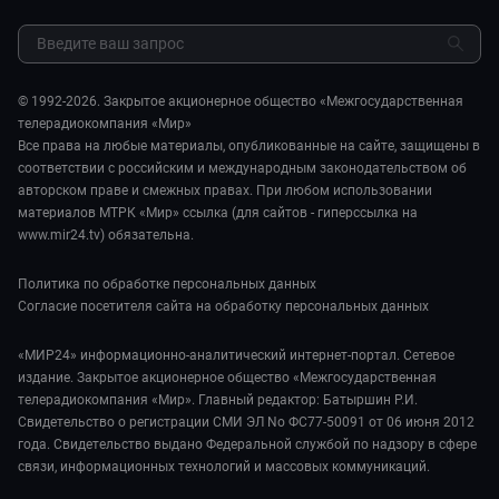
Культура
МИР. Мнение
Результаты СОУТ
Шоу-бизнес
Мировое соглашение
Обратная связь
Стиль жизни
Обману.НЕТ
Сад и огород
© 1992-2026. Закрытое акционерное общество «Межгосударственная
Предварительный диагноз
телерадиокомпания «Мир»
Пять причин поехать в...
Все права на любые материалы, опубликованные на сайте, защищены в
соответствии с российским и международным законодательством об
авторском праве и смежных правах. При любом использовании
материалов МТРК «Мир» ссылка (для сайтов - гиперссылка на
www.mir24.tv) обязательна.
Политика по обработке персональных данных
Согласие посетителя сайта на обработку персональных данных
«МИР24» информационно-аналитический интернет-портал. Сетевое
издание. Закрытое акционерное общество «Межгосударственная
телерадиокомпания «Мир». Главный редактор: Батыршин Р.И.
Свидетельство о регистрации СМИ ЭЛ No ФС77-50091 от 06 июня 2012
года. Свидетельство выдано Федеральной службой по надзору в сфере
связи, информационных технологий и массовых коммуникаций.