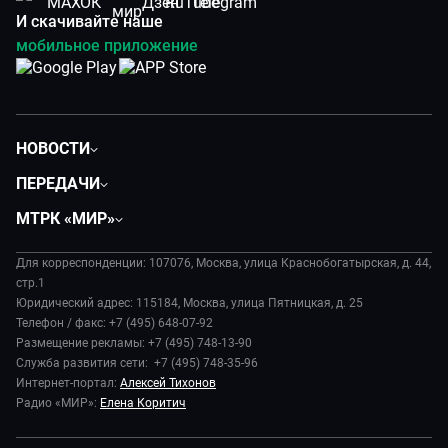
И скачивайте наше
мобильное приложение
НОВОСТИ
Политика
ПЕРЕДАЧИ
Общество
Вместе
МТРК «МИР»
Экономика
Будь, готовь!
О компании
Происшествия
Дела судебные
Для корреспонденции: 107076, Москва, улица Краснобогатырская, д. 44,
История
В содружестве
стр.1
Диктор делает
Руководство
Юридический адрес: 115184, Москва, улица Пятницкая, д. 25
В мире
Игра в кино
Телефон / факс: +7 (495) 648-07-92
Новости компании
Наука и технологии
Размещение рекламы: +7 (495) 748-13-90
Игра в кино. Мультфильмы
Пресса о нас
Служба развития сети: +7 (495) 748-35-96
Здоровье и медицина
Исторический детектив
Карьера
Интернет-портал:
Алексей Тихонов
Спорт
Миллион за 5 минут
Радио «МИР»:
Елена Коритич
Реклама
Авто
Миллион за 5 минут. Дети
Закупки и тендеры