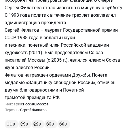
похоронят на Троекуровском кладбище. О смерти
Сергея Филатова стало известно в минувшую субботу.
С 1993 года политик в течение трех лет возглавлял
администрацию президента.
Сергей Филатов – лауреат Государственной премии
СССР 1988 года в области науки
и техники, почетный член Российской академии
художеств (2011). Был председателем Союза
писателей Москвы (с 2005 г.), являлся членом Союза
журналистов России.
Филатов награжден орденами Дружбы, Почета,
медалью «Защитнику свободной России», отмечен
двумя благодарностями и Почетной
грамотой президента РФ.
География:
Россия
,
Москва
Персоны:
Сергей Филатов
👍🏻
😍
😆
😲
😢
0
0
0
0
0