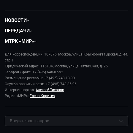
НОВОСТИ
Политика
ПЕРЕДАЧИ
Общество
Вместе
МТРК «МИР»
Экономика
Будь, готовь!
О компании
Происшествия
Дела судебные
Для корреспонденции: 107076, Москва, улица Краснобогатырская, д. 44,
История
В содружестве
стр.1
Диктор делает
Руководство
Юридический адрес: 115184, Москва, улица Пятницкая, д. 25
В мире
Игра в кино
Телефон / факс: +7 (495) 648-07-92
Новости компании
Наука и технологии
Размещение рекламы: +7 (495) 748-13-90
Игра в кино. Мультфильмы
Пресса о нас
Служба развития сети: +7 (495) 748-35-96
Здоровье и медицина
Исторический детектив
Карьера
Интернет-портал:
Алексей Тихонов
Спорт
Миллион за 5 минут
Радио «МИР»:
Елена Коритич
Реклама
Авто
Миллион за 5 минут. Дети
Закупки и тендеры
Культура
МИР. Мнение
Результаты СОУТ
Шоу-бизнес
Мировое соглашение
Обратная связь
Стиль жизни
Обману.НЕТ