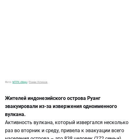
Фото:
МТРК «Мир»
/
Роман Устинов
Жителей индонезийского острова Руанг
эвакуировали из-за извержения одноименного
вулкана.
Активность вулкана, который извергался несколько
раз во вторник и среду, привела к эвакуации всего
населения острова – это 838 человек (272 семьи),