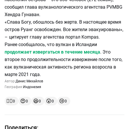
сообщил глава вулканологического агентства PVMBG
Хендра Гунаван.
«Слава Богу, обошлось без жертв. В настоящее время
остров Руанг освобожден. Все жители эвакуированы»,
– цитирует главу агентства портал Kompas.
Ранее сообщалось, что вулкан в Исландии
продолжает извергаться в течение месяца
. Это
второе по продолжительности извержение после того,
как вулканическая активность региона возросла в
марте 2021 года.
Автор:
Денис Михайлов
География:
Индонезия
👍🏻
😍
😆
😲
😢
0
0
0
0
0
Поделиться: