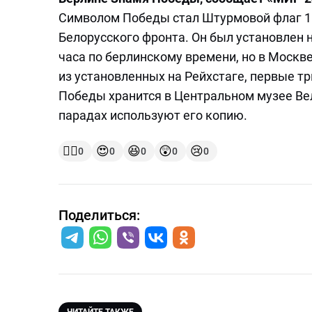
Символом Победы стал Штурмовой флаг 150
Белорусского фронта. Он был установлен 
часа по берлинскому времени, но в Москве
из установленных на Рейхстаге, первые т
Победы хранится в Центральном музее Вел
парадах используют его копию.
👍🏻
😍
😆
😲
😢
0
0
0
0
0
Поделиться: