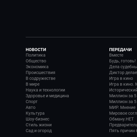
НОВОСТИ
ПЕРЕДАЧИ
Политика
Вместе
Общество
Будь, готовь!
Экономика
Дела судебн
Происшествия
Диктор делае
В содружестве
Игра в кино
В мире
Игра в кино.
Наука и технологии
Исторический
Здоровье и медицина
Миллион за 5
Спорт
Миллион за 5
Авто
МИР. Мнение
Культура
Мировое сог
Шоу-бизнес
Обману.НЕТ
Стиль жизни
Предварител
Сад и огород
Пять причин п