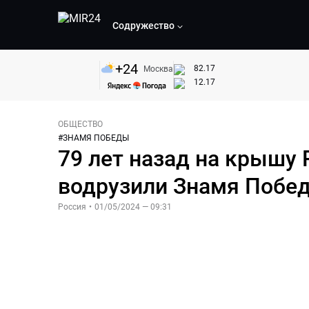
Содружество
+
24
82.17
Москва
12.17
ОБЩЕСТВО
#
ЗНАМЯ ПОБЕДЫ
79 лет назад на крышу
водрузили Знамя Побе
Россия
•
01/05/2024 — 09:31