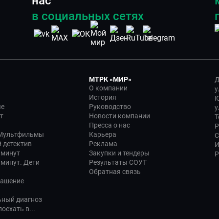
нас
в социальных сетях
МТРК «МИР»
Д
О компании
у
История
Ю
ые
Руководство
у
т
Новости компании
Т
Пресса о нас
Р
 Мультфильмы
Карьера
С
 детектив
Реклама
И
 минут
Закупки и тендеры
Р
 минут. Дети
Результаты СОУТ
Обратная связь
лашение
ьный диагноз
оехать в...