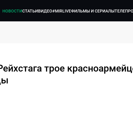
НОВОСТИ
СТАТЬИ
ВИДЕО
#MIRLIVE
ФИЛЬМЫ И СЕРИАЛЫ
ТЕЛЕПР
 Рейхстага трое красноармейц
ды