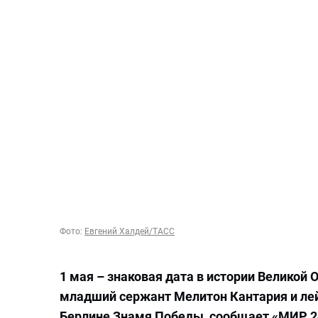
Фото:
Евгений Халдей/ТАСС
1 мая – знаковая дата в истории Великой 
младший сержант Мелитон Кантария и лей
Берлине Знамя Победы, сообщает «МИР 2