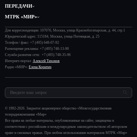
Политика
ПЕРЕДАЧИ
Общество
Вместе
МТРК «МИР»
Экономика
Будь, готовь!
О компании
Происшествия
Дела судебные
Для корреспонденции: 107076, Москва, улица Краснобогатырская, д. 44, стр.1
История
В содружестве
Юридический адрес: 115184, Москва, улица Пятницкая, д. 25
Диктор делает
Руководство
Телефон / факс: +7 (495) 648-07-92
В мире
Игра в кино
Размещение рекламы: +7 (495) 748-13-90
Новости компании
Наука и технологии
Служба развития сети: +7 (495) 748-35-96
Игра в кино. Мультфильмы
Пресса о нас
Интернет-портал:
Алексей Тихонов
Здоровье и медицина
Исторический детектив
Карьера
Радио «МИР»:
Елена Коритич
Спорт
Миллион за 5 минут
Реклама
Авто
Миллион за 5 минут. Дети
Закупки и тендеры
Культура
МИР. Мнение
Результаты СОУТ
Шоу-бизнес
Мировое соглашение
Обратная связь
Стиль жизни
Обману.НЕТ
© 1992-2026. Закрытое акционерное общество «Межгосударственная
Сад и огород
телерадиокомпания «Мир»
Предварительный диагноз
Все права на любые материалы, опубликованные на сайте, защищены в
Пять причин поехать в...
соответствии с российским и международным законодательством об авторском
праве и смежных правах. При любом использовании материалов МТРК «Мир»