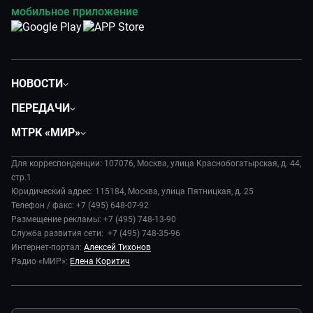
мобильное приложение
НОВОСТИ
Политика
ПЕРЕДАЧИ
Общество
Вместе
МТРК «МИР»
Экономика
Будь, готовь!
О компании
Происшествия
Дела судебные
Для корреспонденции: 107076, Москва, улица Краснобогатырская, д. 44,
История
В содружестве
стр.1
Диктор делает
Руководство
Юридический адрес: 115184, Москва, улица Пятницкая, д. 25
В мире
Игра в кино
Телефон / факс: +7 (495) 648-07-92
Новости компании
Наука и технологии
Размещение рекламы: +7 (495) 748-13-90
Игра в кино. Мультфильмы
Пресса о нас
Служба развития сети: +7 (495) 748-35-96
Здоровье и медицина
Исторический детектив
Карьера
Интернет-портал:
Алексей Тихонов
Спорт
Миллион за 5 минут
Радио «МИР»:
Елена Коритич
Реклама
Авто
Миллион за 5 минут. Дети
Закупки и тендеры
Культура
МИР. Мнение
Результаты СОУТ