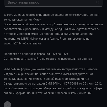
Шоу-бизнес
Мировое соглашение
Обратная связь
Стиль жизни
Обману.НЕТ
Сад и огород
© 1992-2026. Закрытое акционерное общество «Межгосударственная
Предварительный диагноз
телерадиокомпания «Мир»
Пять причин поехать в...
Все права на любые материалы, опубликованные на сайте, защищены в
соответствии с российским и международным законодательством об
авторском праве и смежных правах. При любом использовании
материалов МТРК «Мир» ссылка (для сайтов - гиперссылка на
www.mir24.tv) обязательна.
Политика по обработке персональных данных
Согласие посетителя сайта на обработку персональных данных
«МИР24» информационно-аналитический интернет-портал. Сетевое
издание. Закрытое акционерное общество «Межгосударственная
телерадиокомпания «Мир». Главный редактор: Батыршин Р.И.
Свидетельство о регистрации СМИ ЭЛ No ФС77-50091 от 06 июня 2012
года. Свидетельство выдано Федеральной службой по надзору в сфере
связи, информационных технологий и массовых коммуникаций.