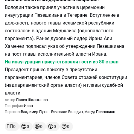
Володин также принял участие в церемонии
инаугурации Пезешкиана в Тегеране. Вступление в
должность нового главы исламской республики
состоялось в здании Меджлиса (однопалатного
парламента). Ранее духовный лидер Ирана Али
Хаменеи подписал указ об утверждении Пезешкиана
на пост главы исполнительной власти Ирана.
На инаугурации присутствовали гости из 80 стран
.
Президент принес присягу в присутствии
парламентариев, членов Совета стражей конституции
(надпарламентский орган власти) и главы судебной
власти.
Автор:
Павел Шалыганов
География:
Иран
Персоны:
Владимир Путин
,
Вячеслав Володин
,
Масуд Пезешкиан
👍🏻
😍
😆
😲
😢
0
0
0
0
0