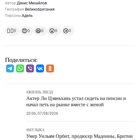
Автор:
Денис Михайлов
География:
Великобритания
Персоны:
Адель
👍🏻
😍
😆
😲
😢
0
0
0
0
0
Поделиться:
#
ЖИЗНЬ ЗВЕЗД
Актер Ли Цзяньхань устал сидеть на пенсии и
начал петь на рынке вместе с женой
20:06, 07/08/2026
#
МУЗЫКА
Умер Уильям Орбит, продюсер Мадонны, Бритни