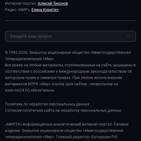
Исторический детектив
Карьера
Интернет-портал:
Алексей Тихонов
Спорт
Миллион за 5 минут
Радио «МИР»:
Елена Коритич
Реклама
Авто
Миллион за 5 минут. Дети
Закупки и тендеры
Культура
МИР. Мнение
Результаты СОУТ
Шоу-бизнес
Мировое соглашение
Обратная связь
Стиль жизни
Обману.НЕТ
Сад и огород
© 1992-2026. Закрытое акционерное общество «Межгосударственная
Предварительный диагноз
телерадиокомпания «Мир»
Пять причин поехать в...
Все права на любые материалы, опубликованные на сайте, защищены в
соответствии с российским и международным законодательством об
авторском праве и смежных правах. При любом использовании
материалов МТРК «Мир» ссылка (для сайтов - гиперссылка на
www.mir24.tv) обязательна.
Политика по обработке персональных данных
Согласие посетителя сайта на обработку персональных данных
«МИР24» информационно-аналитический интернет-портал. Сетевое
издание. Закрытое акционерное общество «Межгосударственная
телерадиокомпания «Мир». Главный редактор: Батыршин Р.И.