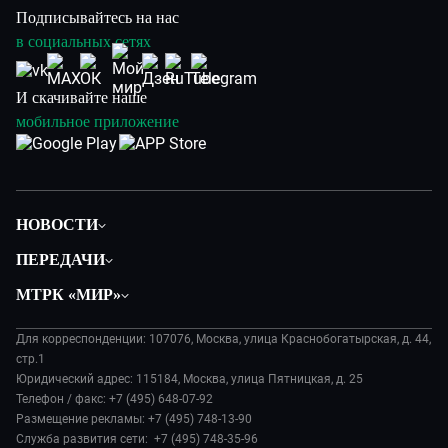
Подписывайтесь на нас
в социальных сетях
И скачивайте наше
мобильное приложение
НОВОСТИ
Политика
ПЕРЕДАЧИ
Общество
Вместе
МТРК «МИР»
Экономика
Будь, готовь!
О компании
Происшествия
Дела судебные
Для корреспонденции: 107076, Москва, улица Краснобогатырская, д. 44,
История
В содружестве
стр.1
Диктор делает
Руководство
Юридический адрес: 115184, Москва, улица Пятницкая, д. 25
В мире
Игра в кино
Телефон / факс: +7 (495) 648-07-92
Новости компании
Наука и технологии
Размещение рекламы: +7 (495) 748-13-90
Игра в кино. Мультфильмы
Пресса о нас
Служба развития сети: +7 (495) 748-35-96
Здоровье и медицина