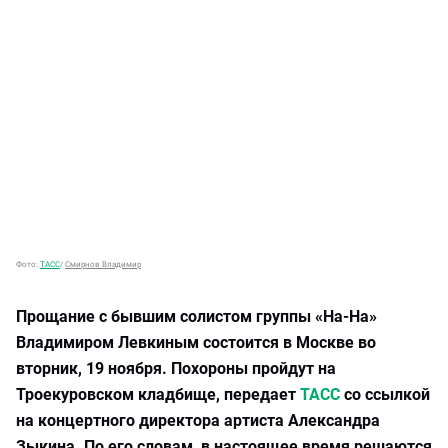
Фото:
ТАСС
/
Смирнов Владимир
Прощание с бывшим солистом группы «На-На»
Владимиром Левкиным состоится в Москве во
вторник, 19 ноября. Похороны пройдут на
Троекуровском кладбище, передает
ТАСС
со ссылкой
на концертного директора артиста Александра
Зыкина. По его словам, в настоящее время решаются