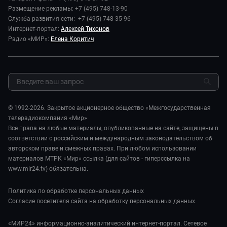
Новости компании
Наука и технологии
Размещение рекламы: +7 (495) 748-13-90
Игра в кино. Мультфильмы
Пресса о нас
Служба развития сети: +7 (495) 748-35-96
Здоровье и медицина
Исторический детектив
Карьера
Интернет-портал:
Алексей Тихонов
Спорт
Миллион за 5 минут
Радио «МИР»:
Елена Коритич
Реклама
Авто
Миллион за 5 минут. Дети
Закупки и тендеры
Культура
МИР. Мнение
Результаты СОУТ
Шоу-бизнес
Мировое соглашение
Обратная связь
Стиль жизни
Обману.НЕТ
Сад и огород
© 1992-2026. Закрытое акционерное общество «Межгосударственная
Предварительный диагноз
телерадиокомпания «Мир»
Пять причин поехать в...
Все права на любые материалы, опубликованные на сайте, защищены в
соответствии с российским и международным законодательством об
авторском праве и смежных правах. При любом использовании
материалов МТРК «Мир» ссылка (для сайтов - гиперссылка на
www.mir24.tv) обязательна.
Политика по обработке персональных данных
Согласие посетителя сайта на обработку персональных данных
«МИР24» информационно-аналитический интернет-портал. Сетевое