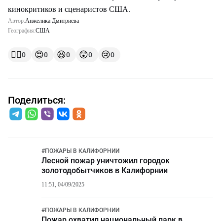
кинокритиков и сценаристов США.
Автор:
Анжелика Дмитриева
География:
США
👍🏻
😍
😆
😲
😢
0
0
0
0
0
Поделиться:
#
ПОЖАРЫ В КАЛИФОРНИИ
Лесной пожар уничтожил городок
золотодобытчиков в Калифорнии
11:51, 04/09/2025
#
ПОЖАРЫ В КАЛИФОРНИИ
Пожар охватил национальный парк в