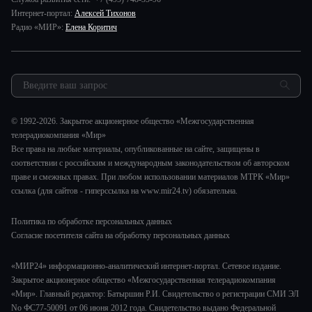
Игра в кино. Мультфильмы
Пресса о нас
Интернет-портал:
Алексей Тихонов
Здоровье и медицина
Исторический детектив
Карьера
Радио «МИР»:
Елена Коритич
Спорт
Миллион за 5 минут
Реклама
Авто
Миллион за 5 минут. Дети
Закупки и тендеры
Культура
МИР. Мнение
Результаты СОУТ
Шоу-бизнес
Мировое соглашение
Обратная связь
Стиль жизни
Обману.НЕТ
© 1992-2026. Закрытое акционерное общество «Межгосударственная
Сад и огород
телерадиокомпания «Мир»
Предварительный диагноз
Все права на любые материалы, опубликованные на сайте, защищены в
Пять причин поехать в...
соответствии с российским и международным законодательством об авторском
праве и смежных правах. При любом использовании материалов МТРК «Мир»
ссылка (для сайтов - гиперссылка на www.mir24.tv) обязательна.
Политика по обработке персональных данных
Согласие посетителя сайта на обработку персональных данных
«МИР24» информационно-аналитический интернет-портал. Сетевое издание.
Закрытое акционерное общество «Межгосударственная телерадиокомпания
«Мир». Главный редактор: Батыршин Р.И. Свидетельство о регистрации СМИ ЭЛ
No ФС77-50091 от 06 июня 2012 года. Свидетельство выдано Федеральной