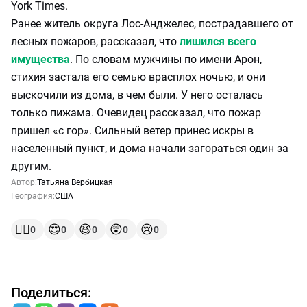
York Times.
Ранее житель округа Лос-Анджелес, пострадавшего от
лесных пожаров, рассказал, что
лишился всего
имущества
. По словам мужчины по имени Арон,
стихия застала его семью врасплох ночью, и они
выскочили из дома, в чем были. У него осталась
только пижама. Очевидец рассказал, что пожар
пришел «с гор». Сильный ветер принес искры в
населенный пункт, и дома начали загораться один за
другим.
Автор:
Татьяна Вербицкая
География:
США
👍🏻
😍
😆
😲
😢
0
0
0
0
0
Поделиться: