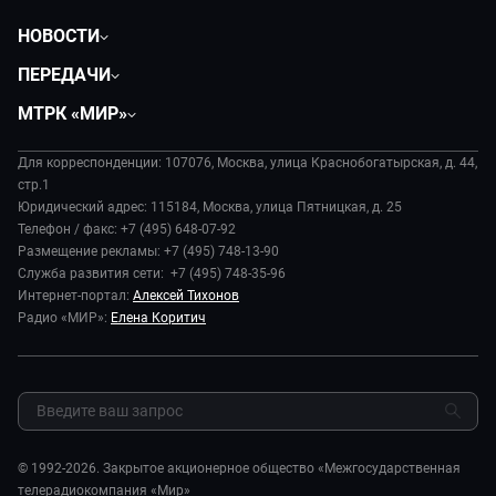
НОВОСТИ
Политика
ПЕРЕДАЧИ
Общество
Вместе
МТРК «МИР»
Экономика
Будь, готовь!
О компании
Происшествия
Дела судебные
Для корреспонденции: 107076, Москва, улица Краснобогатырская, д. 44,
История
В содружестве
стр.1
Диктор делает
Руководство
Юридический адрес: 115184, Москва, улица Пятницкая, д. 25
В мире
Игра в кино
Телефон / факс: +7 (495) 648-07-92
Новости компании
Наука и технологии
Размещение рекламы: +7 (495) 748-13-90
Игра в кино. Мультфильмы
Пресса о нас
Служба развития сети: +7 (495) 748-35-96
Здоровье и медицина
Исторический детектив
Карьера
Интернет-портал:
Алексей Тихонов
Спорт
Миллион за 5 минут
Радио «МИР»:
Елена Коритич
Реклама
Авто
Миллион за 5 минут. Дети
Закупки и тендеры
Культура
МИР. Мнение
Результаты СОУТ
Шоу-бизнес
Мировое соглашение
Обратная связь
Стиль жизни
Обману.НЕТ
Сад и огород
© 1992-2026. Закрытое акционерное общество «Межгосударственная
Предварительный диагноз
телерадиокомпания «Мир»