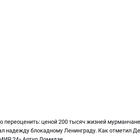
о переоценить: ценой 200 тысяч жизней мурманчан
ал надежду блокадному Ленинграду. Как отметил Д
МИР 24» Артур Ломидзе.