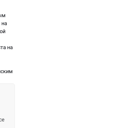
ным
 на
ной
ста на
нским
се