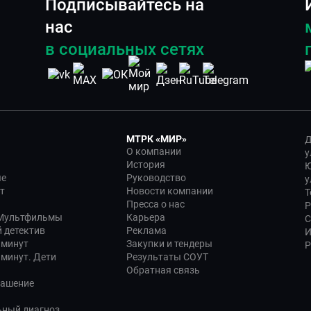
Подписывайтесь на
нас
в социальных сетях
МТРК «МИР»
Д
О компании
у
История
Ю
ые
Руководство
у
т
Новости компании
Т
Пресса о нас
Р
 Мультфильмы
Карьера
С
 детектив
Реклама
И
 минут
Закупки и тендеры
Р
 минут. Дети
Результаты СОУТ
Обратная связь
лашение
ьный диагноз