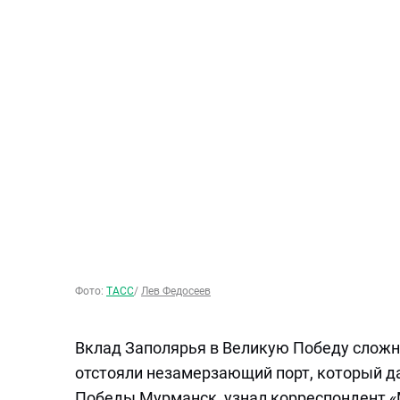
Фото:
ТАСС
/
Лев Федосеев
Вклад Заполярья в Великую Победу сложн
отстояли незамерзающий порт, который д
Победы Мурманск, узнал корреспондент «