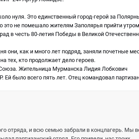
коло нуля. Это единственный город-герой за Поляр
Но это не помешало жителям Заполярья прийти утром
рад в честь 80-летия Победы в Великой Отечествен
ня они, как и много лет подряд, заняли почетные ме
на тех, кто продолжает дело героев.
 Союза. Жительница Мурманска Лидия Лобкович
Р. Ей было всего пять лет. Отец командовал партиза
го отряда, и всю семью забрали в концлагерь. Мы в
выдал партизанский отряд. Его привели, нас троих