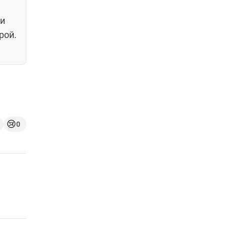
 и
рой.
😢
0