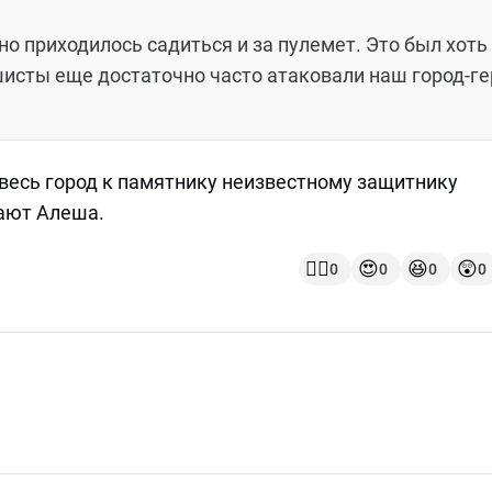
о приходилось садиться и за пулемет. Это был хоть
шисты еще достаточно часто атаковали наш город-ге
весь город к памятнику неизвестному защитнику
вают Алеша.
👍🏻
😍
😆
😲
0
0
0
0