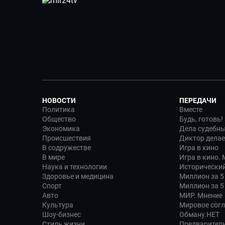
НОВОСТИ
ПЕРЕДАЧИ
Политика
Вместе
Общество
Будь, готовь!
Экономика
Дела судебн
Происшествия
Диктор делае
В содружестве
Игра в кино
В мире
Игра в кино.
Наука и технологии
Исторический
Здоровье и медицина
Миллион за 5
Спорт
Миллион за 5
Авто
МИР. Мнение
Культура
Мировое сог
Шоу-бизнес
Обману.НЕТ
Стиль жизни
Предварител