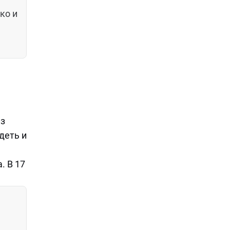
ко и
из
деть и
. В 17