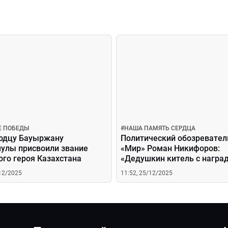
Е ПОБЕДЫ
#
НАША ПАМЯТЬ СЕРДЦА
одцу Бауыржану
Политический обозревате
лы присвоили звание
«Мир» Роман Никифоров:
го героя Казахстана
«Дедушкин китель с награ
был таким тяжелым, что в
/12/2025
11:52, 25/12/2025
детстве я не мог его подня