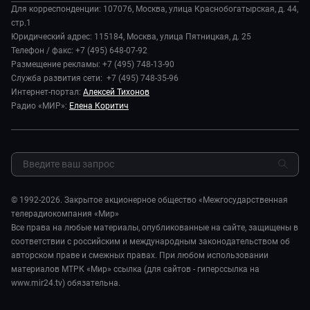
Происшествия
Дела судебные
Для корреспонденции: 107076, Москва, улица Краснобогатырская, д. 44,
История
В содружестве
стр.1
Диктор делает
Руководство
Юридический адрес: 115184, Москва, улица Пятницкая, д. 25
В мире
Игра в кино
Телефон / факс: +7 (495) 648-07-92
Новости компании
Наука и технологии
Размещение рекламы: +7 (495) 748-13-90
Игра в кино. Мультфильмы
Пресса о нас
Служба развития сети: +7 (495) 748-35-96
Здоровье и медицина
Исторический детектив
Карьера
Интернет-портал:
Алексей Тихонов
Спорт
Миллион за 5 минут
Радио «МИР»:
Елена Коритич
Реклама
Авто
Миллион за 5 минут. Дети
Закупки и тендеры
Культура
МИР. Мнение
Результаты СОУТ
Шоу-бизнес
Мировое соглашение
Обратная связь
Стиль жизни
Обману.НЕТ
Сад и огород
© 1992-2026. Закрытое акционерное общество «Межгосударственная
Предварительный диагноз
телерадиокомпания «Мир»
Пять причин поехать в...
Все права на любые материалы, опубликованные на сайте, защищены в
соответствии с российским и международным законодательством об
авторском праве и смежных правах. При любом использовании
материалов МТРК «Мир» ссылка (для сайтов - гиперссылка на
www.mir24.tv) обязательна.