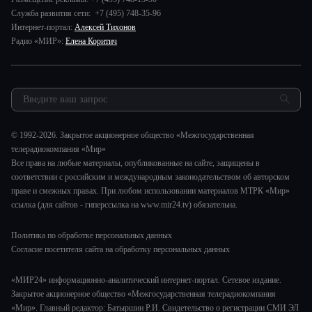
Новости компании
Наука и технологии
Служба развития сети: +7 (495) 748-35-96
Игра в кино. Мультфильмы
Пресса о нас
Интернет-портал:
Алексей Тихонов
Здоровье и медицина
Исторический детектив
Карьера
Радио «МИР»:
Елена Коритич
Спорт
Миллион за 5 минут
Реклама
Авто
Миллион за 5 минут. Дети
Закупки и тендеры
Культура
МИР. Мнение
Результаты СОУТ
Шоу-бизнес
Мировое соглашение
Обратная связь
Стиль жизни
Обману.НЕТ
© 1992-2026. Закрытое акционерное общество «Межгосударственная
Сад и огород
телерадиокомпания «Мир»
Предварительный диагноз
Все права на любые материалы, опубликованные на сайте, защищены в
Пять причин поехать в...
соответствии с российским и международным законодательством об авторском
праве и смежных правах. При любом использовании материалов МТРК «Мир»
ссылка (для сайтов - гиперссылка на www.mir24.tv) обязательна.
Политика по обработке персональных данных
Согласие посетителя сайта на обработку персональных данных
«МИР24» информационно-аналитический интернет-портал. Сетевое издание.
Закрытое акционерное общество «Межгосударственная телерадиокомпания
«Мир». Главный редактор: Батыршин Р.И. Свидетельство о регистрации СМИ ЭЛ