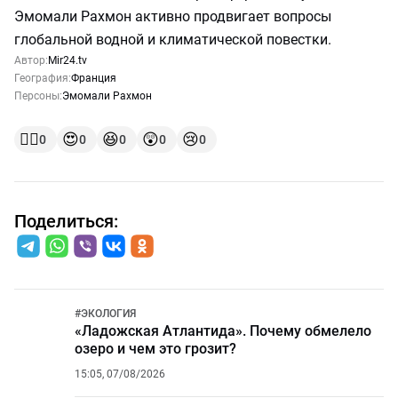
Эмомали Рахмон активно продвигает вопросы
глобальной водной и климатической повестки.
Автор:
Mir24.tv
География:
Франция
Персоны:
Эмомали Рахмон
👍🏻
😍
😆
😲
😢
0
0
0
0
0
Поделиться:
#
ЭКОЛОГИЯ
«Ладожская Атлантида». Почему обмелело
озеро и чем это грозит?
15:05, 07/08/2026