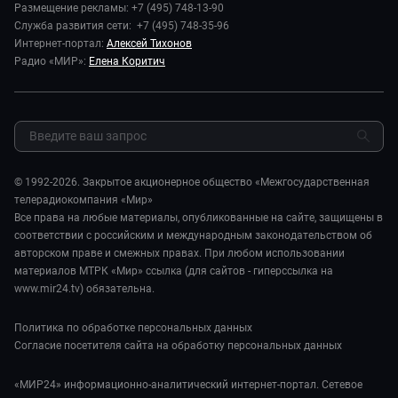
Наука и технологии
Размещение рекламы: +7 (495) 748-13-90
Игра в кино. Мультфильмы
Пресса о нас
Служба развития сети: +7 (495) 748-35-96
Здоровье и медицина
Исторический детектив
Карьера
Интернет-портал:
Алексей Тихонов
Спорт
Миллион за 5 минут
Радио «МИР»:
Елена Коритич
Реклама
Авто
Миллион за 5 минут. Дети
Закупки и тендеры
Культура
МИР. Мнение
Результаты СОУТ
Шоу-бизнес
Мировое соглашение
Обратная связь
Стиль жизни
Обману.НЕТ
Сад и огород
© 1992-2026. Закрытое акционерное общество «Межгосударственная
Предварительный диагноз
телерадиокомпания «Мир»
Пять причин поехать в...
Все права на любые материалы, опубликованные на сайте, защищены в
соответствии с российским и международным законодательством об
авторском праве и смежных правах. При любом использовании
материалов МТРК «Мир» ссылка (для сайтов - гиперссылка на
www.mir24.tv) обязательна.
Политика по обработке персональных данных
Согласие посетителя сайта на обработку персональных данных
«МИР24» информационно-аналитический интернет-портал. Сетевое