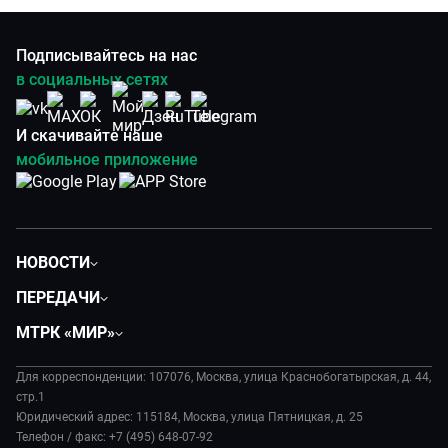
Подписывайтесь на нас
в социальных сетях
И скачивайте наше
мобильное приложение
НОВОСТИ
Политика
ПЕРЕДАЧИ
Общество
Вместе
МТРК «МИР»
Экономика
Будь, готовь!
О компании
Происшествия
Дела судебные
Для корреспонденции: 107076, Москва, улица Краснобогатырская, д. 44,
История
В содружестве
стр.1
Диктор делает
Руководство
Юридический адрес: 115184, Москва, улица Пятницкая, д. 25
В мире
Игра в кино
Телефон / факс: +7 (495) 648-07-92
Новости компании