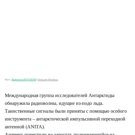
Фото:
Shutterstock/FOTODOM
/
Oleksandr Matsibura
Международная группа исследователей Антарктиды
обнаружила радиоволны, идущие из-подо льда.
Таинственные сигналы были приняты с помощью особого
инструмента – антарктической импульсивной переходной
антенной (ANITA).
Антенну поместили на аэростат, поднимающийся на