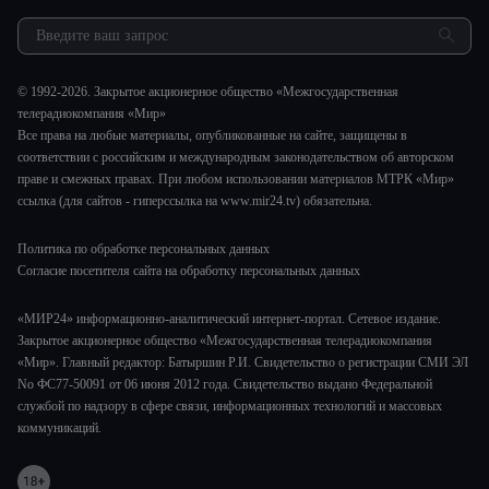
Закупки и тендеры
Культура
МИР. Мнение
Результаты СОУТ
Шоу-бизнес
Мировое соглашение
Обратная связь
Стиль жизни
Обману.НЕТ
© 1992-2026. Закрытое акционерное общество «Межгосударственная
Сад и огород
телерадиокомпания «Мир»
Предварительный диагноз
Все права на любые материалы, опубликованные на сайте, защищены в
Пять причин поехать в...
соответствии с российским и международным законодательством об авторском
праве и смежных правах. При любом использовании материалов МТРК «Мир»
ссылка (для сайтов - гиперссылка на www.mir24.tv) обязательна.
Политика по обработке персональных данных
Согласие посетителя сайта на обработку персональных данных
«МИР24» информационно-аналитический интернет-портал. Сетевое издание.
Закрытое акционерное общество «Межгосударственная телерадиокомпания
«Мир». Главный редактор: Батыршин Р.И. Свидетельство о регистрации СМИ ЭЛ
No ФС77-50091 от 06 июня 2012 года. Свидетельство выдано Федеральной
службой по надзору в сфере связи, информационных технологий и массовых
коммуникаций.