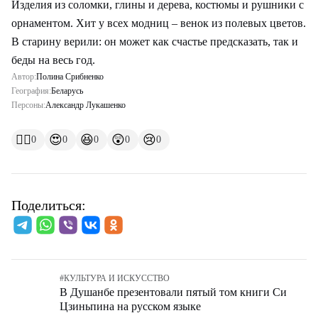
Изделия из соломки, глины и дерева, костюмы и рушники с
орнаментом. Хит у всех модниц – венок из полевых цветов.
В старину верили: он может как счастье предсказать, так и
беды на весь год.
Автор:
Полина Срибненко
География:
Беларусь
Персоны:
Александр Лукашенко
👍🏻
😍
😆
😲
😢
0
0
0
0
0
Поделиться:
#
КУЛЬТУРА И ИСКУССТВО
В Душанбе презентовали пятый том книги Си
Цзиньпина на русском языке