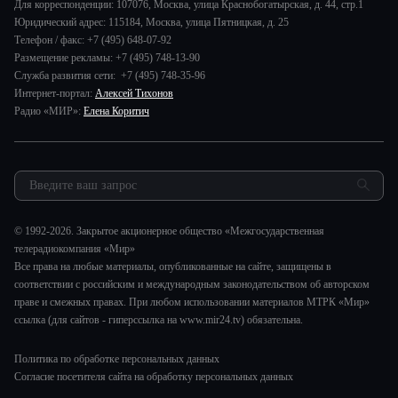
Дела судебные
Для корреспонденции: 107076, Москва, улица Краснобогатырская, д. 44, стр.1
История
В содружестве
Юридический адрес: 115184, Москва, улица Пятницкая, д. 25
Диктор делает
Руководство
Телефон / факс: +7 (495) 648-07-92
В мире
Игра в кино
Размещение рекламы: +7 (495) 748-13-90
Новости компании
Наука и технологии
Служба развития сети: +7 (495) 748-35-96
Игра в кино. Мультфильмы
Пресса о нас
Интернет-портал:
Алексей Тихонов
Здоровье и медицина
Исторический детектив
Карьера
Радио «МИР»:
Елена Коритич
Спорт
Миллион за 5 минут
Реклама
Авто
Миллион за 5 минут. Дети
Закупки и тендеры
Культура
МИР. Мнение
Результаты СОУТ
Шоу-бизнес
Мировое соглашение
Обратная связь
Стиль жизни
Обману.НЕТ
© 1992-2026. Закрытое акционерное общество «Межгосударственная
Сад и огород
телерадиокомпания «Мир»
Предварительный диагноз
Все права на любые материалы, опубликованные на сайте, защищены в
Пять причин поехать в...
соответствии с российским и международным законодательством об авторском
праве и смежных правах. При любом использовании материалов МТРК «Мир»
ссылка (для сайтов - гиперссылка на www.mir24.tv) обязательна.
Политика по обработке персональных данных
Согласие посетителя сайта на обработку персональных данных