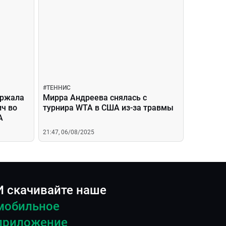
#
ТЕННИС
ержала
Мирра Андреева снялась с
ич во
турнира WTA в США из-за травмы
A
21:47, 06/08/2025
И скачивайте наше
мобильное
приложение