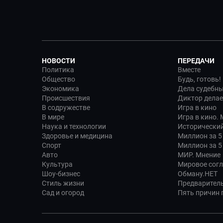
НОВОСТИ
ПЕРЕДАЧИ
Политика
Вместе
Общество
Будь, готовь!
Экономика
Дела судебн
Происшествия
Диктор делае
В содружестве
Игра в кино
В мире
Игра в кино.
Наука и технологии
Исторический
Здоровье и медицина
Миллион за 5
Спорт
Миллион за 5
Авто
МИР. Мнение
Культура
Мировое сог
Шоу-бизнес
Обману.НЕТ
Стиль жизни
Предварител
Сад и огород
Пять причин п