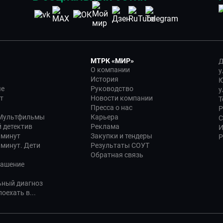
МТРК «МИР»
Д
О компании
у
История
Ю
ые
Руководство
у
т
Новости компании
Т
Пресса о нас
Р
 Мультфильмы
Карьера
С
 детектив
Реклама
И
 минут
Закупки и тендеры
Р
 минут. Дети
Результаты СОУТ
Обратная связь
лашение
ьный диагноз
оехать в...