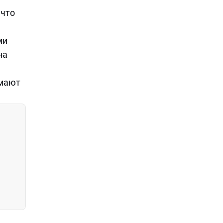
 что
ми
на
имают