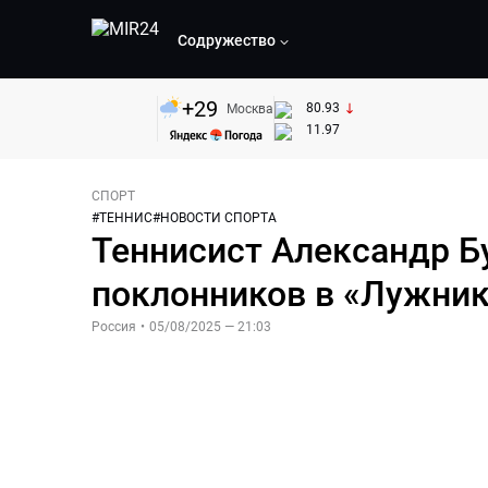
Содружество
+
29
80.93
Москва
11.97
СПОРТ
#
ТЕННИС
#
НОВОСТИ СПОРТА
Теннисист Александр Б
поклонников в «Лужник
Россия
•
05/08/2025 — 21:03