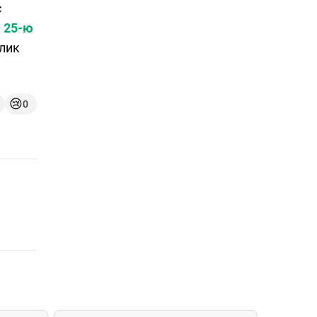
с
 25-ю
блик
😢
0