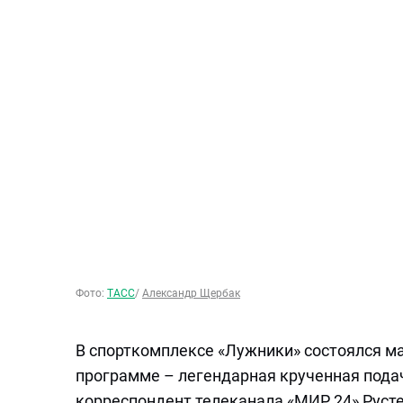
Фото:
ТАСС
/
Александр Щербак
В спорткомплексе «Лужники» состоялся ма
программе – легендарная крученная подач
корреспондент телеканала «МИР 24» Руст