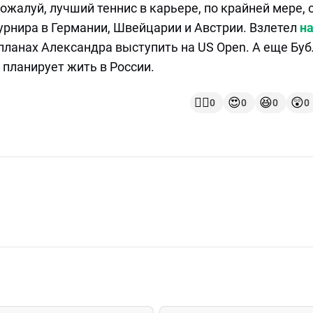
жалуй, лучший теннис в карьере, по крайней мере, 
турнира в Германии, Швейцарии и Австрии. Взлетел
на
планах Александра выступить на US Open. А еще Бу
 планирует жить в России.
👍🏻
😍
😆
😲
0
0
0
0