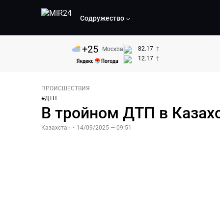
Содружество
+
25
82.17
Москва
12.17
ПРОИСШЕСТВИЯ
#
ДТП
В тройном ДТП в Казахс
Казахстан
•
14/09/2025 — 09:51