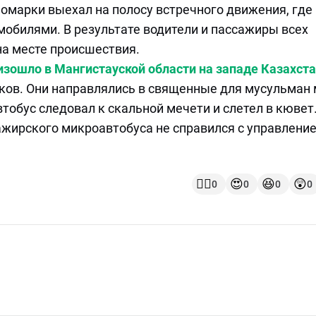
омарки выехал на полосу встречного движения, где
омобилями. В результате водители и пассажиры всех
на месте происшествия.
зошло в Мангистауской области на западе Казахст
иков. Они направлялись в священные для мусульман
тобус следовал к скальной мечети и слетел в кювет
жирского микроавтобуса не справился с управление
👍🏻
😍
😆
😲
0
0
0
0