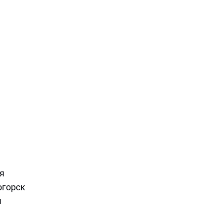
Фото:
Shutterstock/FOTODOM
/
Vladimir Tretyakov
я
огорск
я