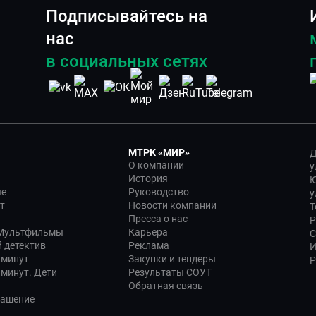
Подписывайтесь на
нас
в социальных сетях
МТРК «МИР»
Д
О компании
у
История
Ю
ые
Руководство
у
т
Новости компании
Т
Пресса о нас
Р
 Мультфильмы
Карьера
С
 детектив
Реклама
И
 минут
Закупки и тендеры
Р
 минут. Дети
Результаты СОУТ
Обратная связь
лашение