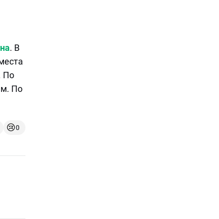
ана
. В
 места
. По
м. По
😢
0