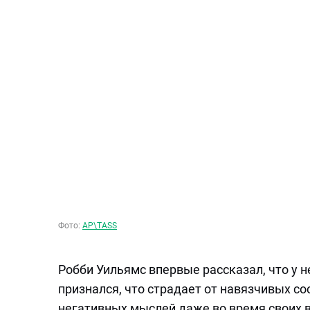
Фото:
AP\TASS
Робби Уильямс впервые рассказал, что у н
признался, что страдает от навязчивых со
негативных мыслей даже во время своих 