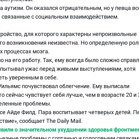
а аутизм. Он оказался отрицательным, но у певца вс
 связанные с социальным взаимодействием.
тройство, для которого характерны непроизвольные
 его возникновения неизвестна. Но определенную рол
х процессах мозга.
 на его работу. Так, ему всегда было сложно справ
испытывал ужас перед живыми выступлениями, хотя
еть уверенным в себе.
Уильямс почувствовал облегчение. Ему выписали
 сейчас чувствует себя лучше, чем в возрасте 20 и 
еделенные проблемы.
исе Айде Филд. Пара воспитывает четверых детей. П
вие», сообщает The Daily Mail.
явили о значительном ухудшении здоровья фронтме
рьезные проблемы с гортанью и голосовыми связками