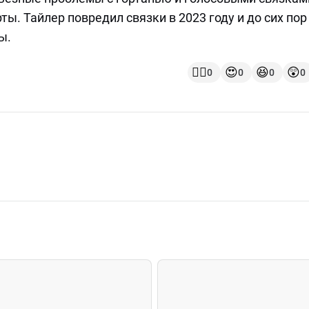
ы. Тайлер повредил связки в 2023 году и до сих пор
ы.
👍🏻
😍
😆
😲
0
0
0
0