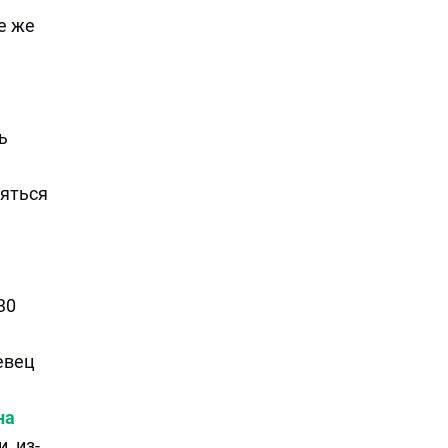
е же
ь
ляться
30
евец
на
, из-