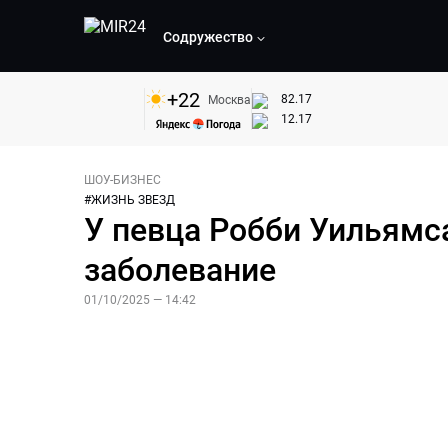
Содружество
+
22
82.17
Москва
12.17
ШОУ-БИЗНЕC
#
ЖИЗНЬ ЗВЕЗД
У певца Робби Уильямс
заболевание
01/10/2025 — 14:42