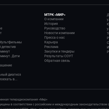
МТРК «МИР»
Д
О компании
у
История
Ю
ые
Руководство
у
т
Новости компании
Т
Пресса о нас
Р
 Мультфильмы
Карьера
С
 детектив
Реклама
И
 минут
Закупки и тендеры
Р
 минут. Дети
Результаты СОУТ
Обратная связь
лашение
ьный диагноз
оехать в...
венная телерадиокомпания «Мир»
ащищены в соответствии с российским и международным законодательством 