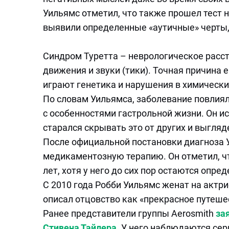
Уильямс отметил, что также прошел тест н
выявили определенные «аутичные» черты,
Синдром Туретта – неврологическое расс
движения и звуки (тики). Точная причина
играют генетика и нарушения в химически
По словам Уильямса, заболевание повлияло
с особенностями гастрольной жизни. Он 
старался скрывать это от других и выгляд
После официальной постановки диагноза 
медикаментозную терапию. Он отметил, что
лет, хотя у него до сих пор остаются опр
С 2010 года Робби Уильямс женат на актр
описал отцовство как «прекрасное путешест
Ранее представители группы Aerosmith
за
Стивена Тайлера
. У него наблюдаются се