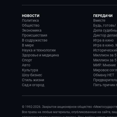
НОВОСТИ
ПЕРЕДАЧИ
Политика
Вместе
Общество
Будь, готовь!
Экономика
Дела судебн
Происшествия
Диктор делае
В содружестве
Игра в кино
В мире
Игра в кино.
Наука и технологии
Исторический
Здоровье и медицина
Миллион за 5
Спорт
Миллион за 5
Авто
МИР. Мнение
Культура
Мировое сог
Шоу-бизнес
Обману.НЕТ
Стиль жизни
Предварител
Сад и огород
Пять причин п
© 1992-2026. Закрытое акционерное общество «Межгосударст
Все права на любые материалы, опубликованные на сайте, з