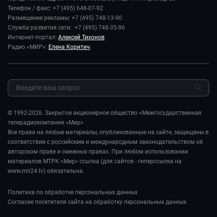
В мире
Игра в кино
Телефон / факс: +7 (495) 648-07-92
Новости компании
Наука и технологии
Размещение рекламы: +7 (495) 748-13-90
Игра в кино. Мультфильмы
Пресса о нас
Служба развития сети: +7 (495) 748-35-96
Здоровье и медицина
Исторический детектив
Карьера
Интернет-портал:
Алексей Тихонов
Спорт
Миллион за 5 минут
Радио «МИР»:
Елена Коритич
Реклама
Авто
Миллион за 5 минут. Дети
Закупки и тендеры
Культура
МИР. Мнение
Результаты СОУТ
Шоу-бизнес
Мировое соглашение
Обратная связь
Стиль жизни
Обману.НЕТ
Сад и огород
© 1992-2026. Закрытое акционерное общество «Межгосударственная
Предварительный диагноз
телерадиокомпания «Мир»
Пять причин поехать в...
Все права на любые материалы, опубликованные на сайте, защищены в
соответствии с российским и международным законодательством об
авторском праве и смежных правах. При любом использовании
материалов МТРК «Мир» ссылка (для сайтов - гиперссылка на
www.mir24.tv) обязательна.
Политика по обработке персональных данных
Согласие посетителя сайта на обработку персональных данных