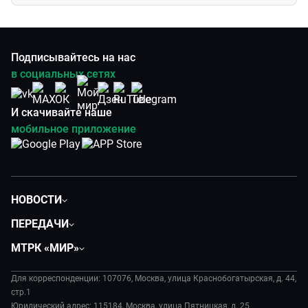
Подписывайтесь на нас
в социальных сетях
И скачивайте наше
мобильное приложение
НОВОСТИ
Политика
ПЕРЕДАЧИ
Общество
Вместе
МТРК «МИР»
Экономика
Будь, готовь!
О компании
Происшествия
Дела судебные
Для корреспонденции: 107076, Москва, улица Краснобогатырская, д. 44,
История
В содружестве
стр.1
Диктор делает
Руководство
Юридический адрес: 115184, Москва, улица Пятницкая, д. 25