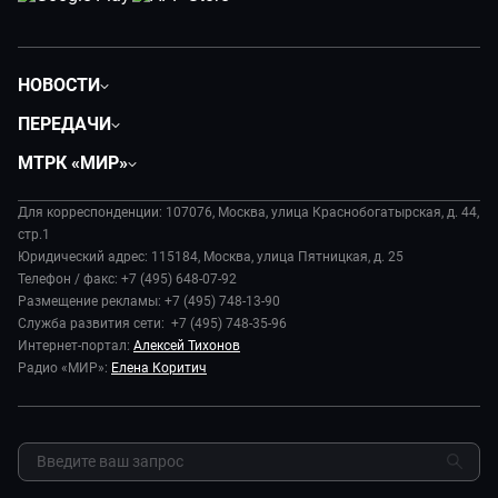
НОВОСТИ
Политика
ПЕРЕДАЧИ
Общество
Вместе
МТРК «МИР»
Экономика
Будь, готовь!
О компании
Происшествия
Дела судебные
Для корреспонденции: 107076, Москва, улица Краснобогатырская, д. 44,
История
В содружестве
стр.1
Диктор делает
Руководство
Юридический адрес: 115184, Москва, улица Пятницкая, д. 25
В мире
Игра в кино
Телефон / факс: +7 (495) 648-07-92
Новости компании
Наука и технологии
Размещение рекламы: +7 (495) 748-13-90
Игра в кино. Мультфильмы
Пресса о нас
Служба развития сети: +7 (495) 748-35-96
Здоровье и медицина
Исторический детектив
Карьера
Интернет-портал:
Алексей Тихонов
Спорт
Миллион за 5 минут
Радио «МИР»:
Елена Коритич
Реклама
Авто
Миллион за 5 минут. Дети
Закупки и тендеры
Культура
МИР. Мнение
Результаты СОУТ
Шоу-бизнес
Мировое соглашение
Обратная связь
Стиль жизни
Обману.НЕТ