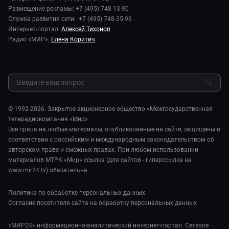
Новости компании
Наука и технологии
Размещение рекламы: +7 (495) 748-13-90
Игра в кино. Мультфильмы
Пресса о нас
Служба развития сети: +7 (495) 748-35-96
Здоровье и медицина
Исторический детектив
Карьера
Интернет-портал:
Алексей Тихонов
Спорт
Миллион за 5 минут
Радио «МИР»:
Елена Коритич
Реклама
Авто
Миллион за 5 минут. Дети
Закупки и тендеры
Культура
МИР. Мнение
Результаты СОУТ
Шоу-бизнес
Мировое соглашение
Обратная связь
Стиль жизни
Обману.НЕТ
Сад и огород
© 1992-2026. Закрытое акционерное общество «Межгосударственная
Предварительный диагноз
телерадиокомпания «Мир»
Пять причин поехать в...
Все права на любые материалы, опубликованные на сайте, защищены в
соответствии с российским и международным законодательством об
авторском праве и смежных правах. При любом использовании
материалов МТРК «Мир» ссылка (для сайтов - гиперссылка на
www.mir24.tv) обязательна.
Политика по обработке персональных данных
Согласие посетителя сайта на обработку персональных данных
«МИР24» информационно-аналитический интернет-портал. Сетевое