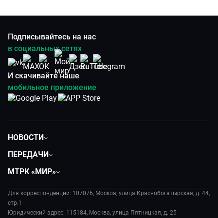
Подписывайтесь на нас
в социальных сетях
И скачивайте наше
мобильное приложение
НОВОСТИ
Политика
ПЕРЕДАЧИ
Общество
Вместе
МТРК «МИР»
Экономика
Будь, готовь!
О компании
Происшествия
Дела судебные
Для корреспонденции: 107076, Москва, улица Краснобогатырская, д. 44,
История
В содружестве
стр.1
Диктор делает
Руководство
Юридический адрес: 115184, Москва, улица Пятницкая, д. 25
В мире