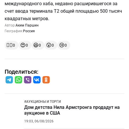
международного хаба, недавно расширившегося за
счет ввода терминала Т2 общей площадью 500 тысяч
квадратных метров.
Автор:
Аким Паршин
География:
Россия
👍🏻
😍
😆
😲
😢
0
0
0
0
0
Поделиться:
#
АУКЦИОНЫ И ТОРГИ
Дом детства Нила Армстронга продадут на
аукционе в США
19:03, 06/08/2026