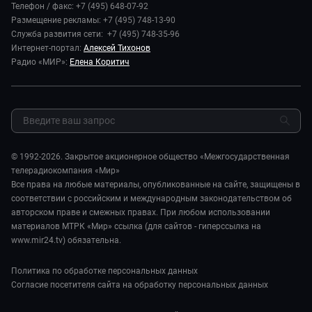
Игра в кино
Телефон / факс: +7 (495) 648-07-92
Новости компании
Наука и технологии
Размещение рекламы: +7 (495) 748-13-90
Игра в кино. Мультфильмы
Пресса о нас
Служба развития сети: +7 (495) 748-35-96
Здоровье и медицина
Исторический детектив
Карьера
Интернет-портал:
Алексей Тихонов
Спорт
Миллион за 5 минут
Радио «МИР»:
Елена Коритич
Реклама
Авто
Миллион за 5 минут. Дети
Закупки и тендеры
Культура
МИР. Мнение
Результаты СОУТ
Шоу-бизнес
Мировое соглашение
Обратная связь
Стиль жизни
Обману.НЕТ
Сад и огород
© 1992-2026. Закрытое акционерное общество «Межгосударственная
Предварительный диагноз
телерадиокомпания «Мир»
Пять причин поехать в...
Все права на любые материалы, опубликованные на сайте, защищены в
соответствии с российским и международным законодательством об
авторском праве и смежных правах. При любом использовании
материалов МТРК «Мир» ссылка (для сайтов - гиперссылка на
www.mir24.tv) обязательна.
Политика по обработке персональных данных
Согласие посетителя сайта на обработку персональных данных