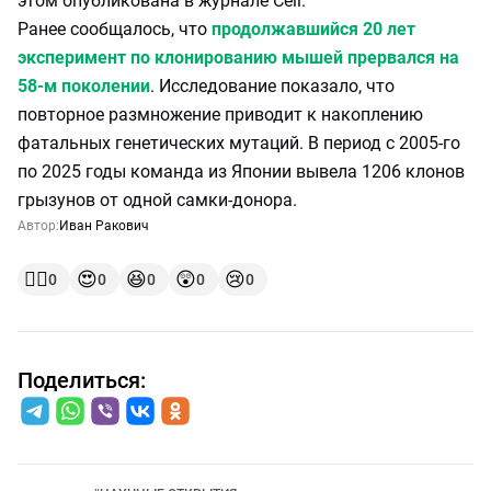
этом опубликована в журнале Cell.
Ранее сообщалось, что
продолжавшийся 20 лет
эксперимент по клонированию мышей прервался на
58-м поколении
. Исследование показало, что
повторное размножение приводит к накоплению
фатальных генетических мутаций. В период с 2005-го
по 2025 годы команда из Японии вывела 1206 клонов
грызунов от одной самки-донора.
Автор:
Иван Ракович
👍🏻
😍
😆
😲
😢
0
0
0
0
0
Поделиться: