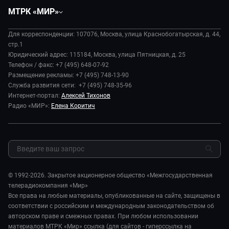
Общество
Вместе
МТРК «МИР»
Экономика
Будь, готовь!
О компании
Происшествия
Дела судебные
Для корреспонденции: 107076, Москва, улица Краснобогатырская, д. 44,
История
В содружестве
стр.1
Диктор делает
Руководство
Юридический адрес: 115184, Москва, улица Пятницкая, д. 25
В мире
Игра в кино
Телефон / факс: +7 (495) 648-07-92
Новости компании
Наука и технологии
Размещение рекламы: +7 (495) 748-13-90
Игра в кино. Мультфильмы
Пресса о нас
Служба развития сети: +7 (495) 748-35-96
Здоровье и медицина
Исторический детектив
Карьера
Интернет-портал:
Алексей Тихонов
Спорт
Миллион за 5 минут
Радио «МИР»:
Елена Коритич
Реклама
Авто
Миллион за 5 минут. Дети
Закупки и тендеры
Культура
МИР. Мнение
Результаты СОУТ
Шоу-бизнес
Мировое соглашение
Обратная связь
Стиль жизни
Обману.НЕТ
Сад и огород
© 1992-2026. Закрытое акционерное общество «Межгосударственная
Предварительный диагноз
телерадиокомпания «Мир»
Пять причин поехать в...
Все права на любые материалы, опубликованные на сайте, защищены в
соответствии с российским и международным законодательством об
авторском праве и смежных правах. При любом использовании
материалов МТРК «Мир» ссылка (для сайтов - гиперссылка на