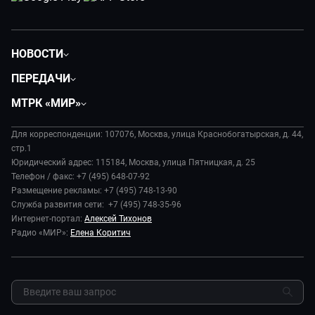
НОВОСТИ
Политика
ПЕРЕДАЧИ
Общество
Вместе
МТРК «МИР»
Экономика
Будь, готовь!
О компании
Происшествия
Дела судебные
Для корреспонденции: 107076, Москва, улица Краснобогатырская, д. 44,
История
В содружестве
стр.1
Диктор делает
Руководство
Юридический адрес: 115184, Москва, улица Пятницкая, д. 25
В мире
Игра в кино
Телефон / факс: +7 (495) 648-07-92
Новости компании
Наука и технологии
Размещение рекламы: +7 (495) 748-13-90
Игра в кино. Мультфильмы
Пресса о нас
Служба развития сети: +7 (495) 748-35-96
Здоровье и медицина
Исторический детектив
Карьера
Интернет-портал:
Алексей Тихонов
Спорт
Миллион за 5 минут
Радио «МИР»:
Елена Коритич
Реклама
Авто
Миллион за 5 минут. Дети
Закупки и тендеры
Культура
МИР. Мнение
Результаты СОУТ
Шоу-бизнес
Мировое соглашение
Обратная связь
Стиль жизни
Обману.НЕТ