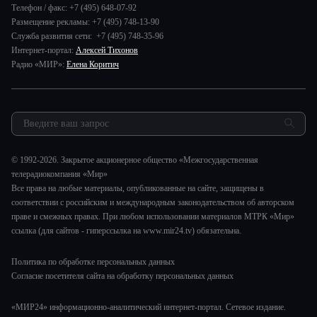
Руководство
Телефон / факс: +7 (495) 648-07-92
В мире
Игра в кино
Размещение рекламы: +7 (495) 748-13-90
Новости компании
Наука и технологии
Служба развития сети: +7 (495) 748-35-96
Игра в кино. Мультфильмы
Пресса о нас
Интернет-портал:
Алексей Тихонов
Здоровье и медицина
Исторический детектив
Карьера
Радио «МИР»:
Елена Коритич
Спорт
Миллион за 5 минут
Реклама
Авто
Миллион за 5 минут. Дети
Закупки и тендеры
Культура
МИР. Мнение
Результаты СОУТ
Шоу-бизнес
Мировое соглашение
Обратная связь
Стиль жизни
Обману.НЕТ
© 1992-2026. Закрытое акционерное общество «Межгосударственная
Сад и огород
телерадиокомпания «Мир»
Предварительный диагноз
Все права на любые материалы, опубликованные на сайте, защищены в
Пять причин поехать в...
соответствии с российским и международным законодательством об авторском
праве и смежных правах. При любом использовании материалов МТРК «Мир»
ссылка (для сайтов - гиперссылка на www.mir24.tv) обязательна.
Политика по обработке персональных данных
Согласие посетителя сайта на обработку персональных данных
«МИР24» информационно-аналитический интернет-портал. Сетевое издание.