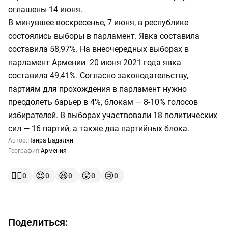
оглашены 14 июня.
В минувшее воскресенье, 7 июня, в республике
состоялись выборы в парламент. Явка составила
составила 58,97%. На внеочередных выборах в
парламент Армении 20 июня 2021 года явка
составила 49,41%. Согласно законодательству,
партиям для прохождения в парламент нужно
преодолеть барьер в 4%, блокам — 8-10% голосов
избирателей. В выборах участвовали 18 политических
сил — 16 партий, а также два партийных блока.
Автор:
Наира Бадалян
География:
Армения
👍🏻
😍
😆
😲
😢
0
0
0
0
0
Поделиться: