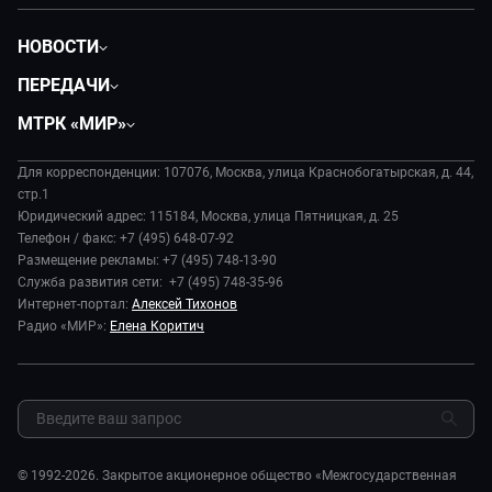
НОВОСТИ
Политика
ПЕРЕДАЧИ
Общество
Вместе
МТРК «МИР»
Экономика
Будь, готовь!
О компании
Происшествия
Дела судебные
Для корреспонденции: 107076, Москва, улица Краснобогатырская, д. 44,
История
В содружестве
стр.1
Диктор делает
Руководство
Юридический адрес: 115184, Москва, улица Пятницкая, д. 25
В мире
Игра в кино
Телефон / факс: +7 (495) 648-07-92
Новости компании
Наука и технологии
Размещение рекламы: +7 (495) 748-13-90
Игра в кино. Мультфильмы
Пресса о нас
Служба развития сети: +7 (495) 748-35-96
Здоровье и медицина
Исторический детектив
Карьера
Интернет-портал:
Алексей Тихонов
Спорт
Миллион за 5 минут
Радио «МИР»:
Елена Коритич
Реклама
Авто
Миллион за 5 минут. Дети
Закупки и тендеры
Культура
МИР. Мнение
Результаты СОУТ
Шоу-бизнес
Мировое соглашение
Обратная связь
Стиль жизни
Обману.НЕТ
Сад и огород
© 1992-2026. Закрытое акционерное общество «Межгосударственная
Предварительный диагноз