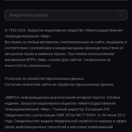
Закупки и тендеры
Культура
МИР. Мнение
Результаты СОУТ
Шоу-бизнес
Мировое соглашение
Обратная связь
Стиль жизни
Обману.НЕТ
Сад и огород
© 1992-2026. Закрытое акционерное общество «Межгосударственная
Предварительный диагноз
телерадиокомпания «Мир»
Пять причин поехать в...
Все права на любые материалы, опубликованные на сайте, защищены в
соответствии с российским и международным законодательством об
авторском праве и смежных правах. При любом использовании
материалов МТРК «Мир» ссылка (для сайтов - гиперссылка на
www.mir24.tv) обязательна.
Политика по обработке персональных данных
Согласие посетителя сайта на обработку персональных данных
«МИР24» информационно-аналитический интернет-портал. Сетевое
издание. Закрытое акционерное общество «Межгосударственная
телерадиокомпания «Мир». Главный редактор: Батыршин Р.И.
Свидетельство о регистрации СМИ ЭЛ No ФС77-50091 от 06 июня 2012
года. Свидетельство выдано Федеральной службой по надзору в сфере
связи, информационных технологий и массовых коммуникаций.