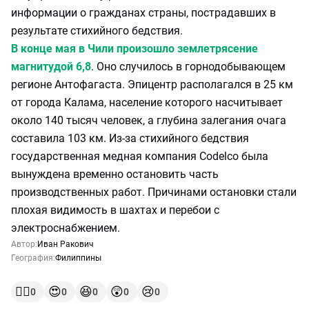
информации о гражданах страны, пострадавших в
результате стихийного бедствия.
В конце мая в Чили произошло землетрясение
магнитудой 6,8
. Оно случилось в горнодобывающем
регионе Антофагаста. Эпицентр располагался в 25 км
от города Калама, население которого насчитывает
около 140 тысяч человек, а глубина залегания очага
составила 103 км. Из-за стихийного бедствия
государственная медная компания Codelco была
вынуждена временно остановить часть
производственных работ. Причинами остановки стали
плохая видимость в шахтах и перебои с
электроснабжением.
Автор:
Иван Ракович
География:
Филиппины
👍🏻
😍
😆
😲
😢
0
0
0
0
0