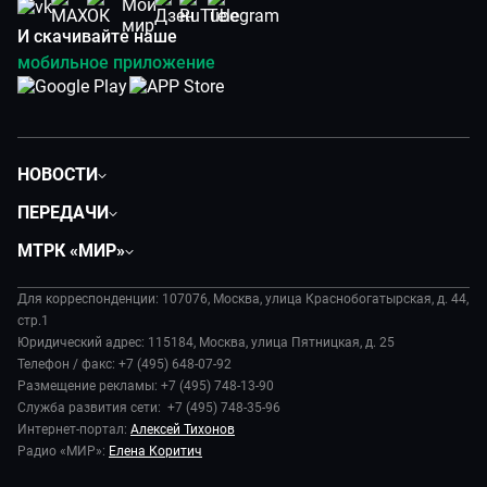
И скачивайте наше
мобильное приложение
НОВОСТИ
Политика
ПЕРЕДАЧИ
Общество
Вместе
МТРК «МИР»
Экономика
Будь, готовь!
О компании
Происшествия
Дела судебные
Для корреспонденции: 107076, Москва, улица Краснобогатырская, д. 44,
История
В содружестве
стр.1
Диктор делает
Руководство
Юридический адрес: 115184, Москва, улица Пятницкая, д. 25
В мире
Игра в кино
Телефон / факс: +7 (495) 648-07-92
Новости компании
Наука и технологии
Размещение рекламы: +7 (495) 748-13-90
Игра в кино. Мультфильмы
Пресса о нас
Служба развития сети: +7 (495) 748-35-96
Здоровье и медицина
Исторический детектив
Карьера
Интернет-портал:
Алексей Тихонов
Спорт
Миллион за 5 минут
Радио «МИР»:
Елена Коритич
Реклама
Авто
Миллион за 5 минут. Дети