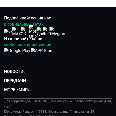
Подписывайтесь на нас
в социальных сетях
И скачивайте наше
мобильное приложение
НОВОСТИ
Политика
ПЕРЕДАЧИ
Общество
Вместе
МТРК «МИР»
Экономика
Будь, готовь!
О компании
Происшествия
Дела судебные
Для корреспонденции: 107076, Москва, улица Краснобогатырская, д. 44,
История
В содружестве
стр.1
Диктор делает
Руководство
Юридический адрес: 115184, Москва, улица Пятницкая, д. 25
В мире
Игра в кино