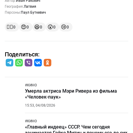
Автор:
Иван Ракович
География:
Латвия
Персоны:
Паул Буткевич
👍🏻
😍
😆
😲
😢
0
0
0
0
0
Поделиться:
#
КИНО
Умерла актриса Мэри Ривера из фильма
«Человек-паук»
15:53, 04/08/2026
#
КИНО
«Главный индеец» СССР. Чем сегодня
занимается Гойко Митич и почему его до сих