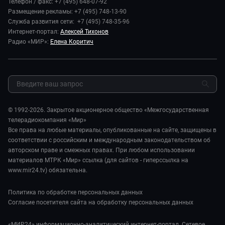
Телефон / факс: +7 (495) 648-07-92
Новости компании
Наука и технологии
Размещение рекламы: +7 (495) 748-13-90
Игра в кино. Мультфильмы
Пресса о нас
Служба развития сети: +7 (495) 748-35-96
Здоровье и медицина
Исторический детектив
Карьера
Интернет-портал:
Алексей Тихонов
Спорт
Миллион за 5 минут
Радио «МИР»:
Елена Коритич
Реклама
Авто
Миллион за 5 минут. Дети
Закупки и тендеры
Культура
МИР. Мнение
Результаты СОУТ
Шоу-бизнес
Мировое соглашение
Обратная связь
Стиль жизни
Обману.НЕТ
Сад и огород
© 1992-2026. Закрытое акционерное общество «Межгосударственная
Предварительный диагноз
телерадиокомпания «Мир»
Пять причин поехать в...
Все права на любые материалы, опубликованные на сайте, защищены в
соответствии с российским и международным законодательством об
авторском праве и смежных правах. При любом использовании
материалов МТРК «Мир» ссылка (для сайтов - гиперссылка на
www.mir24.tv) обязательна.
Политика по обработке персональных данных
Согласие посетителя сайта на обработку персональных данных
«МИР24» информационно-аналитический интернет-портал. Сетевое