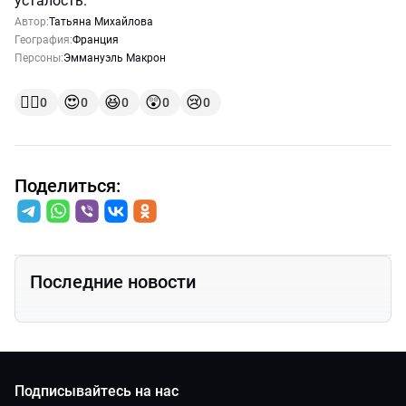
усталость.
Автор:
Татьяна Михайлова
География:
Франция
Персоны:
Эммануэль Макрон
👍🏻
😍
😆
😲
😢
0
0
0
0
0
Поделиться:
Последние новости
Подписывайтесь на нас