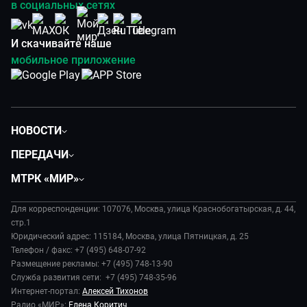
в социальных сетях
И скачивайте наше
мобильное приложение
НОВОСТИ
Политика
ПЕРЕДАЧИ
Общество
Вместе
МТРК «МИР»
Экономика
Будь, готовь!
О компании
Происшествия
Дела судебные
Для корреспонденции: 107076, Москва, улица Краснобогатырская, д. 44,
История
В содружестве
стр.1
Диктор делает
Руководство
Юридический адрес: 115184, Москва, улица Пятницкая, д. 25
В мире
Игра в кино
Телефон / факс: +7 (495) 648-07-92
Новости компании
Наука и технологии
Размещение рекламы: +7 (495) 748-13-90
Игра в кино. Мультфильмы
Пресса о нас
Служба развития сети: +7 (495) 748-35-96
Здоровье и медицина
Исторический детектив
Карьера
Интернет-портал:
Алексей Тихонов
Спорт
Миллион за 5 минут
Радио «МИР»:
Елена Коритич