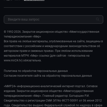
Реклама
Авто
Миллион за 5 минут. Дети
Закупки и тендеры
Культура
МИР. Мнение
Результаты СОУТ
Шоу-бизнес
Мировое соглашение
Обратная связь
Стиль жизни
Обману.НЕТ
Сад и огород
© 1992-2026. Закрытое акционерное общество «Межгосударственная
Предварительный диагноз
телерадиокомпания «Мир»
Пять причин поехать в...
Все права на любые материалы, опубликованные на сайте, защищены в
соответствии с российским и международным законодательством об
авторском праве и смежных правах. При любом использовании
материалов МТРК «Мир» ссылка (для сайтов - гиперссылка на
www.mir24.tv) обязательна.
Политика по обработке персональных данных
Согласие посетителя сайта на обработку персональных данных
«МИР24» информационно-аналитический интернет-портал. Сетевое
издание. Закрытое акционерное общество «Межгосударственная
телерадиокомпания «Мир». Главный редактор: Батыршин Р.И.
Свидетельство о регистрации СМИ ЭЛ No ФС77-50091 от 06 июня 2012
года. Свидетельство выдано Федеральной службой по надзору в сфере