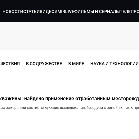
НОВОСТИ
СТАТЬИ
ВИДЕО
#MIRLIVE
ФИЛЬМЫ И СЕРИАЛЫ
ТЕЛЕПР
ШЕСТВИЯ
В СОДРУЖЕСТВЕ
В МИРЕ
НАУКА И ТЕХНОЛОГИИ
скважины: найдено применение отработанным месторожд
теха завершили соответствующие исследования, беседуем с одной из них в пр