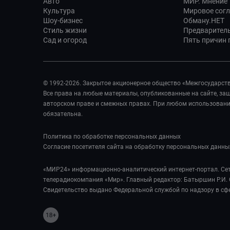
Авто
МИР. Мнение
Культура
Мировое сог
Шоу-бизнес
Обману.НЕТ
Стиль жизни
Предварител
Сад и огород
Пять причин п
© 1992-2026. Закрытое акционерное общество «Межгосударст
Все права на любые материалы, опубликованные на сайте, з
авторском праве и смежных правах. При любом использовании
обязательна.
Политика по обработке персональных данных
Согласие посетителя сайта на обработку персональных данны
«МИР24» информационно-аналитический интернет-портал. Сет
телерадиокомпания «Мир». Главный редактор: Батыршин Р.И. 
Свидетельство выдано Федеральной службой по надзору в сф