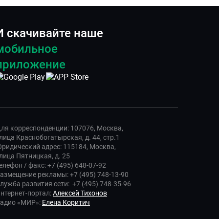
И скачивайте наше
мобильное
приложение
ля корреспонденции: 107076, Москва,
лица Краснобогатырская, д. 44, стр.1
ридический адрес: 115184, Москва,
лица Пятницкая, д. 25
елефон / факс: +7 (495) 648-07-92
азмещение рекламы: +7 (495) 748-13-90
лужба развития сети: +7 (495) 748-35-96
нтернет-портал:
Алексей Тихонов
адио «МИР»:
Елена Коритич