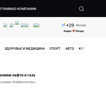
ОГРАММА
О КОМПАНИИ
+
29
Москва
ЗДОРОВЬЕ И МЕДИЦИНА
СПОРТ
АВТО
КУЛЬТУРА
ШО
ениям нефти и газа
ограмме «[Не]Фантастика».