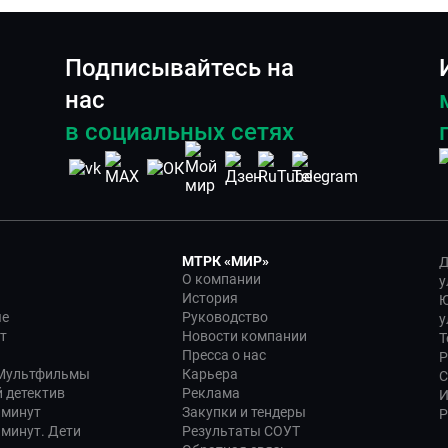
Подписывайтесь на
нас
в социальных сетях
МТРК «МИР»
Д
О компании
у
История
Ю
ые
Руководство
у
т
Новости компании
Т
Пресса о нас
Р
 Мультфильмы
Карьера
С
 детектив
Реклама
И
 минут
Закупки и тендеры
Р
 минут. Дети
Результаты СОУТ